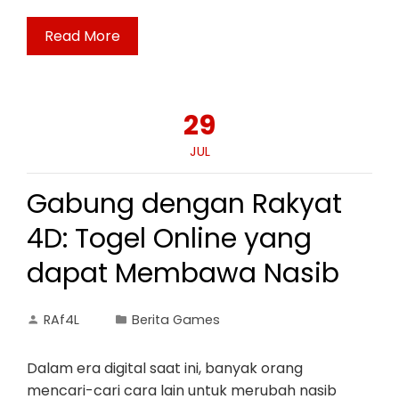
Read More
29
JUL
Gabung dengan Rakyat
4D: Togel Online yang
dapat Membawa Nasib
RAf4L
Berita Games
Dalam era digital saat ini, banyak orang
mencari-cari cara lain untuk merubah nasib