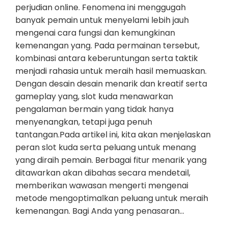
perjudian online. Fenomena ini menggugah
banyak pemain untuk menyelami lebih jauh
mengenai cara fungsi dan kemungkinan
kemenangan yang. Pada permainan tersebut,
kombinasi antara keberuntungan serta taktik
menjadi rahasia untuk meraih hasil memuaskan.
Dengan desain desain menarik dan kreatif serta
gameplay yang, slot kuda menawarkan
pengalaman bermain yang tidak hanya
menyenangkan, tetapi juga penuh
tantangan.Pada artikel ini, kita akan menjelaskan
peran slot kuda serta peluang untuk menang
yang diraih pemain. Berbagai fitur menarik yang
ditawarkan akan dibahas secara mendetail,
memberikan wawasan mengerti mengenai
metode mengoptimalkan peluang untuk meraih
kemenangan. Bagi Anda yang penasaran…