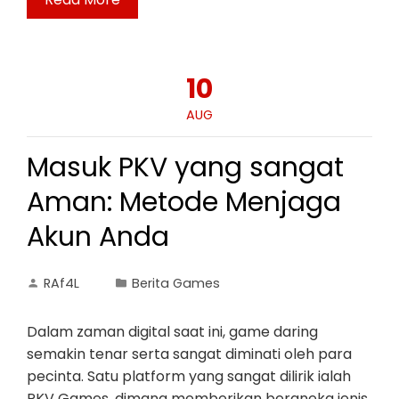
10
AUG
Masuk PKV yang sangat
Aman: Metode Menjaga
Akun Anda
RAf4L
Berita Games
Dalam zaman digital saat ini, game daring
semakin tenar serta sangat diminati oleh para
pecinta. Satu platform yang sangat dilirik ialah
PKV Games, dimana memberikan beraneka jenis