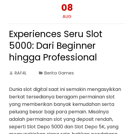
08
AUG
Experiences Seru Slot
5000: Dari Beginner
hingga Professional
RAf4L
Berita Games
Dunia slot digital saat ini semakin mengasyikkan
berkat tersedianya beragam permainan slot
yang memberikan banyak kemudahan serta
peluang besar bagi para pemain. Misalnya
adalah permainan slot yang deposit rendah,
seperti Slot Depo 5000 dan Slot Depo 5K, yang