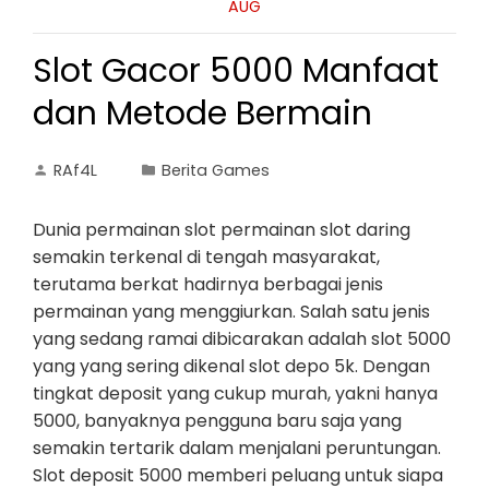
AUG
Slot Gacor 5000 Manfaat
dan Metode Bermain
RAf4L
Berita Games
Dunia permainan slot permainan slot daring
semakin terkenal di tengah masyarakat,
terutama berkat hadirnya berbagai jenis
permainan yang menggiurkan. Salah satu jenis
yang sedang ramai dibicarakan adalah slot 5000
yang yang sering dikenal slot depo 5k. Dengan
tingkat deposit yang cukup murah, yakni hanya
5000, banyaknya pengguna baru saja yang
semakin tertarik dalam menjalani peruntungan.
Slot deposit 5000 memberi peluang untuk siapa