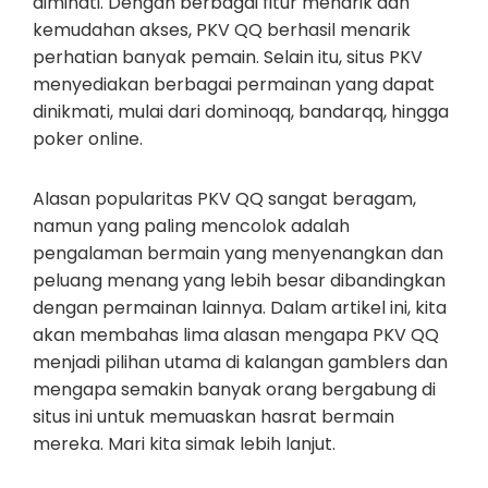
diminati. Dengan berbagai fitur menarik dan
kemudahan akses, PKV QQ berhasil menarik
perhatian banyak pemain. Selain itu, situs PKV
menyediakan berbagai permainan yang dapat
dinikmati, mulai dari dominoqq, bandarqq, hingga
poker online.
Alasan popularitas PKV QQ sangat beragam,
namun yang paling mencolok adalah
pengalaman bermain yang menyenangkan dan
peluang menang yang lebih besar dibandingkan
dengan permainan lainnya. Dalam artikel ini, kita
akan membahas lima alasan mengapa PKV QQ
menjadi pilihan utama di kalangan gamblers dan
mengapa semakin banyak orang bergabung di
situs ini untuk memuaskan hasrat bermain
mereka. Mari kita simak lebih lanjut.