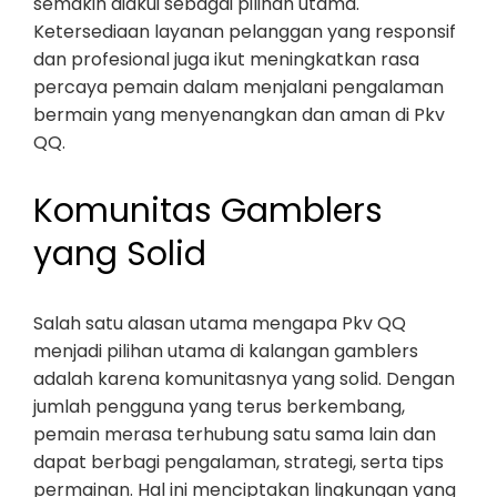
semakin diakui sebagai pilihan utama.
Ketersediaan layanan pelanggan yang responsif
dan profesional juga ikut meningkatkan rasa
percaya pemain dalam menjalani pengalaman
bermain yang menyenangkan dan aman di Pkv
QQ.
Komunitas Gamblers
yang Solid
Salah satu alasan utama mengapa Pkv QQ
menjadi pilihan utama di kalangan gamblers
adalah karena komunitasnya yang solid. Dengan
jumlah pengguna yang terus berkembang,
pemain merasa terhubung satu sama lain dan
dapat berbagi pengalaman, strategi, serta tips
permainan. Hal ini menciptakan lingkungan yang