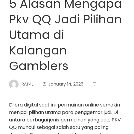
5 Alasan Mengapa
Pkv QQ Jadi Pilihan
Utama di
Kalangan
Gamblers
RAf4L
January 14, 2026
Di era digital saat ini, permainan online semakin
menjadi pilihan utama para penggemar judi. Di
antara berbagai jenis permainan yang ada, PKV
QQ muncul sebagai salah satu yang paling