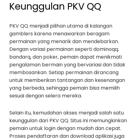
Keunggulan PKV QQ
PKV QQ menjadi pilihan utama di kalangan
gamblers karena menawarkan beragam
permainan yang menarik dan mendebarkan.
Dengan variasi permainan seperti dominoqq,
bandarq, dan poker, pemain dapat menikmati
pengalaman bermain yang bervariasi dan tidak
membosankan. Setiap permainan dirancang
untuk memberikan tantangan dan kesenangan
yang berbeda, sehingga pemain bisa memilih
sesuai dengan selera mereka.
Selain itu, kemudahan akses menjadi salah satu
keunggulan dari PKV QQ. Situs ini memungkinkan
pemain untuk login dengan mudah dan cepat.
Proses pendaftaran dan download aplikasi juga