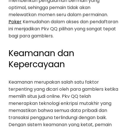
memberikan pengalaman bermain yang
optimal, sehingga pemain tidak akan
melewatkan momen seru dalam permainan.
Poker
Kemudahan dalam akses dan pendaftaran
ini menjadikan Pkv QQ pilihan yang sangat tepat
bagi para gamblers.
Keamanan dan
Kepercayaan
Keamanan merupakan salah satu faktor
terpenting yang dicari oleh para gamblers ketika
memilih situs judi online. Pkv QQ telah
menerapkan teknologi enkripsi mutakhir yang
memastikan bahwa semua data pribadi dan
transaksi pengguna terlindungi dengan baik.
Dengan sistem keamanan yang ketat, pemain