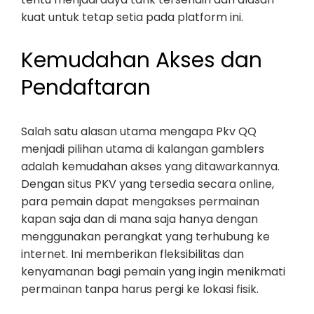
kuat untuk tetap setia pada platform ini.
Kemudahan Akses dan
Pendaftaran
Salah satu alasan utama mengapa Pkv QQ
menjadi pilihan utama di kalangan gamblers
adalah kemudahan akses yang ditawarkannya.
Dengan situs PKV yang tersedia secara online,
para pemain dapat mengakses permainan
kapan saja dan di mana saja hanya dengan
menggunakan perangkat yang terhubung ke
internet. Ini memberikan fleksibilitas dan
kenyamanan bagi pemain yang ingin menikmati
permainan tanpa harus pergi ke lokasi fisik.