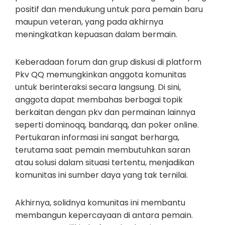
positif dan mendukung untuk para pemain baru
maupun veteran, yang pada akhirnya
meningkatkan kepuasan dalam bermain.
Keberadaan forum dan grup diskusi di platform
Pkv QQ memungkinkan anggota komunitas
untuk berinteraksi secara langsung. Di sini,
anggota dapat membahas berbagai topik
berkaitan dengan pkv dan permainan lainnya
seperti dominoqq, bandarqq, dan poker online.
Pertukaran informasi ini sangat berharga,
terutama saat pemain membutuhkan saran
atau solusi dalam situasi tertentu, menjadikan
komunitas ini sumber daya yang tak ternilai.
Akhirnya, solidnya komunitas ini membantu
membangun kepercayaan di antara pemain.