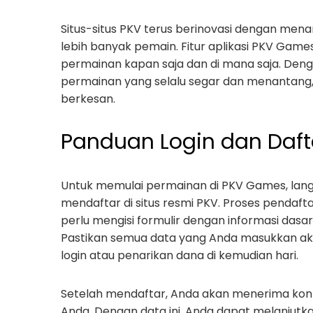
Situs-situs PKV terus berinovasi dengan men
lebih banyak pemain. Fitur aplikasi PKV G
permainan kapan saja dan di mana saja. Deng
permainan yang selalu segar dan menantang
berkesan.
Panduan Login dan Daft
Untuk memulai permainan di PKV Games, lan
mendaftar di situs resmi PKV. Proses pendaf
perlu mengisi formulir dengan informasi dasa
Pastikan semua data yang Anda masukkan ak
login atau penarikan dana di kemudian hari.
Setelah mendaftar, Anda akan menerima konfir
Anda. Dengan data ini, Anda dapat melanjutka