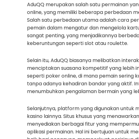
AduQQ merupakan salah satu permainan yang
online, yang memiliki beberapa perbedaan m
Salah satu perbedaan utama adalah cara per
pemain dalam mengatur dan mengelola kart
sangat penting, yang menjadikannya berbeda
keberuntungan seperti slot atau roulette.
Selain itu, AduQQ biasanya melibatkan interak
menciptakan suasana kompetitif yang lebih i
seperti poker online, di mana pemain sering 
tanpa adanya kehadiran bandar yang aktif. In
menumbuhkan pengalaman bermain yang leb
Selanjutnya, platform yang digunakan untuk
kasino lainnya. Situs khusus yang menawark
menyediakan berbagai fitur yang mempermud
aplikasi permainan. Hal ini bertujuan untuk 