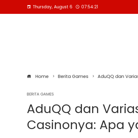
Skip
Thursday, August 6
07:54:21
to
content
Home
Berita Games
AduQQ dan Varias
BERITA GAMES
AduQQ dan Varia
Casinonya: Apa y