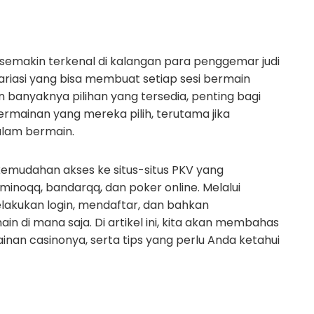
emakin terkenal di kalangan para penggemar judi
ariasi yang bisa membuat setiap sesi bermain
banyaknya pilihan yang tersedia, penting bagi
rmainan yang mereka pilih, terutama jika
lam bermain.
kemudahan akses ke situs-situs PKV yang
noqq, bandarqq, dan poker online. Melalui
lakukan login, mendaftar, dan bahkan
 di mana saja. Di artikel ini, kita akan membahas
nan casinonya, serta tips yang perlu Anda ketahui