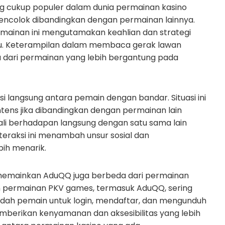
 cukup populer dalam dunia permainan kasino
encolok dibandingkan dengan permainan lainnya.
mainan ini mengutamakan keahlian dan strategi
u. Keterampilan dalam membaca gerak lawan
 dari permainan yang lebih bergantung pada
si langsung antara pemain dengan bandar. Situasi ini
ntens jika dibandingkan dengan permainan lain
kali berhadapan langsung dengan satu sama lain
teraksi ini menambah unsur sosial dan
ih menarik.
 memainkan AduQQ juga berbeda dari permainan
an permainan PKV games, termasuk AduQQ, sering
ah pemain untuk login, mendaftar, dan mengunduh
memberikan kenyamanan dan aksesibilitas yang lebih