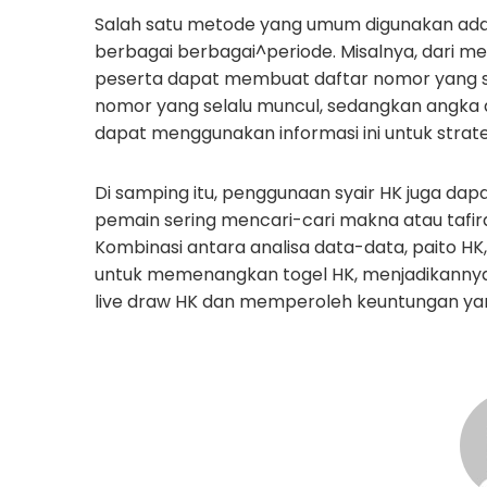
Salah satu metode yang umum digunakan adala
berbagai berbagai^periode. Misalnya, dari m
peserta dapat membuat daftar nomor yang s
nomor yang selalu muncul, sedangkan angka d
dapat menggunakan informasi ini untuk strate
Di samping itu, penggunaan syair HK juga dap
pemain sering mencari-cari makna atau tafira
Kombinasi antara analisa data-data, paito HK
untuk memenangkan togel HK, menjadikannya
live draw HK dan memperoleh keuntungan yan