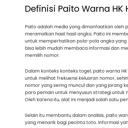
Definisi Paito Warna HK 
Paito adalah media yang dimanfaatkan oleh p
meramalkan hasil hasil angka. Paito ini mem
untuk memperhatikan pola-pola angka yang t
bisa lebih mudah membaca informasi dan mem
memilih nomor.
Dalam konteks konteks togel, paito warna 
untuk melihat frekuensi keluaran nomor, se
nomor yang sering muncul dan yang jarang ke
para pemain untuk menyusun strategi untuk
Oleh karena itu, alat ini menjadi salah satu pe
Selain itu membantu dalam analisis, paito w
yang menarik bagi pecinta toto. Informasi yan