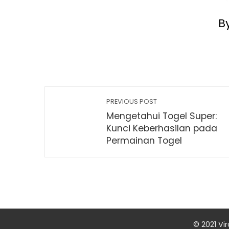
B
PREVIOUS POST
Mengetahui Togel Super:
Kunci Keberhasilan pada
Permainan Togel
© 2021 Vir