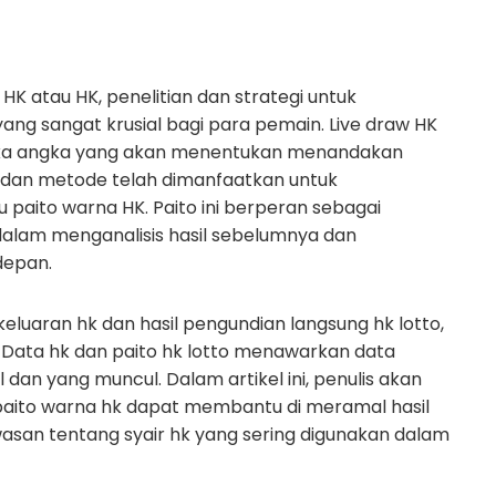
HK atau HK, penelitian dan strategi untuk
ng sangat krusial bagi para pemain. Live draw HK
gka angka yang akan menentukan menandakan
dan metode telah dimanfaatkan untuk
 paito warna HK. Paito ini berperan sebagai
alam menganalisis hasil sebelumnya dan
depan.
luaran hk dan hasil pengundian langsung hk lotto,
. Data hk dan paito hk lotto menawarkan data
dan yang muncul. Dalam artikel ini, penulis akan
s paito warna hk dapat membantu di meramal hasil
san tentang syair hk yang sering digunakan dalam