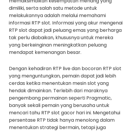
memaksimalkan kesempatan menang yang
dimiliki, serta salah satu metode untuk
melakukannya adalah melalui memahami
informasi RTP slot. Informasi yang akur mengenai
RTP slot dapat jadi peluang emas yang berharga
tak perlu diabaikan, khususnya untuk mereka
yang berkeinginan meningkatkan peluang
mendapat kemenangan besar.
Dengan kehadiran RTP live dan bocoran RTP slot
yang menguntungkan, pemain dapat jadi lebih
cerdas ketika menentukan mesin slot yang
hendak dimainkan. Terlebih dari maraknya
pengembang permainan seperti Pragmatic,
banyak sekali pemain yang berusaha untuk
mencari tahu RTP slot gacor hari ini. Mengetahui
persentase RTP tidak hanya menolong dalam
menentukan strategi bermain, tetapi juga