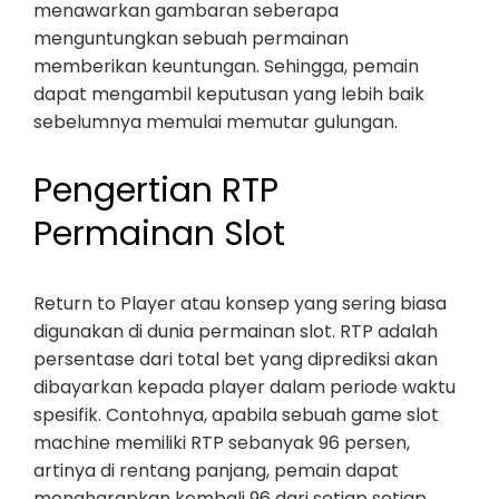
menawarkan gambaran seberapa
menguntungkan sebuah permainan
memberikan keuntungan. Sehingga, pemain
dapat mengambil keputusan yang lebih baik
sebelumnya memulai memutar gulungan.
Pengertian RTP
Permainan Slot
Return to Player atau konsep yang sering biasa
digunakan di dunia permainan slot. RTP adalah
persentase dari total bet yang diprediksi akan
dibayarkan kepada player dalam periode waktu
spesifik. Contohnya, apabila sebuah game slot
machine memiliki RTP sebanyak 96 persen,
artinya di rentang panjang, pemain dapat
mengharapkan kembali 96 dari setiap setiap