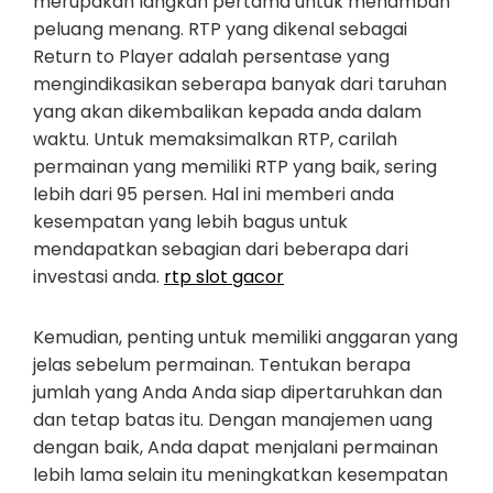
merupakan langkah pertama untuk menambah
peluang menang. RTP yang dikenal sebagai
Return to Player adalah persentase yang
mengindikasikan seberapa banyak dari taruhan
yang akan dikembalikan kepada anda dalam
waktu. Untuk memaksimalkan RTP, carilah
permainan yang memiliki RTP yang baik, sering
lebih dari 95 persen. Hal ini memberi anda
kesempatan yang lebih bagus untuk
mendapatkan sebagian dari beberapa dari
investasi anda.
rtp slot gacor
Kemudian, penting untuk memiliki anggaran yang
jelas sebelum permainan. Tentukan berapa
jumlah yang Anda Anda siap dipertaruhkan dan
dan tetap batas itu. Dengan manajemen uang
dengan baik, Anda dapat menjalani permainan
lebih lama selain itu meningkatkan kesempatan