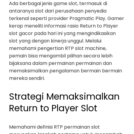
Ada berbagai jenis game slot, termasuk di
antaranya slot dari perusahaan penyedia
terkenal seperti provider Pragmatic Play. Gamer
kerap meneliti informasi rasio Return to Player
slot gacor pada hari ini yang mengindikasikan
slot yang dengan kinerja unggul. Melalui
memahami pengertian RTP slot machine,
pemain bisa mengambil pilihan secara lebih
bijaksana dalam permainan permainan dan
memaksimalkan pengalaman bermain bermain
mereka sendiri.
Strategi Memaksimalkan
Return to Player Slot
Memahami definisi RTP permainan slot