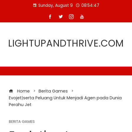
Skip
Sunday, August 9
08:54:47
to
content
LIGHTUPANDTHRIVE.COM
Home
Berita Games
Evojet|serta Peluang Untuk Menjadi Agen pada Dunia
Perahu Jet
BERITA GAMES