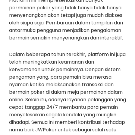
Platform ini mempresentasikan banyak
permainan poker yang tidak hanya tidak hanya
menyenangkan akan tetapi juga mudah diakses
oleh siapa saja. Pembaruan dalam tampilan dan
antarmuka pengguna menjadikan pengalaman
bermain semakin menyenangkan dan interaktif.
Dalam beberapa tahun terakhir, platform ini juga
telah meningkatkan keamanan dan
kenyamanan untuk pemainnya. Dengan sistem
pengaman yang, para pemain bisa merasa
nyaman ketika melaksanakan transaksi dan
bermain poker di dalam meja permainan dalam
online. Selain itu, adanya layanan pelanggan yang
cepat tanggap 24/7 membantu para pemain
menyelesaikan segala kendala yang mungkin
dihadapi. Semua ini memberi kontribusi terhadap
nama baik JWPoker untuk sebagai salah satu