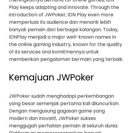
Play keeps adapting and innovate. Through the
introduction of JWPoker, IDN Play even more
memperluas its audience dan menarik lebih
banyak pemain dari berbagai kalangan. Today,
IDNPlay menjadi a major well-known names in
the online gaming industry, known for the quality
of its services and komitmennya untuk
memberikan pengalaman bermain yang terbaik.
Kemajuan JWPoker
JWPoker sudah menghadapi perkembangan
yang besar semenjak pertama kali diluncurkan.
Dengan mengusung gagasan game yang
modern dan inovatif, JWPoker sukses
menggugah perhatian pemain di seluruh dunia.