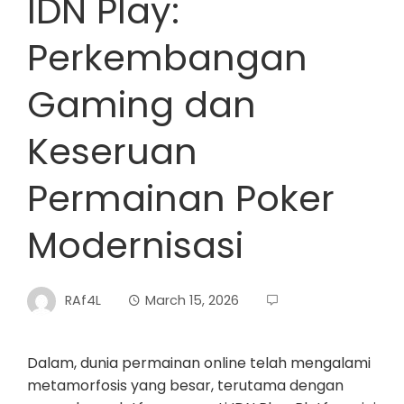
IDN Play:
Perkembangan
Gaming dan
Keseruan
Permainan Poker
Modernisasi
RAf4L
March 15, 2026
Dalam, dunia permainan online telah mengalami
metamorfosis yang besar, terutama dengan