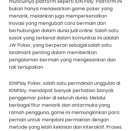
munculnya platform seperti IDN Play. Platform ini
bukan hanya menawarkan game poker yang
menarik, melainkan juga memperkenalkan
inovasi yang mengubah cara bermain dan
berhubungan dalam dunia judi online. Salah satu
sosok yang terkenal dalam komunitas ini adalah
JW Poker, yang berperan sebagai salah satu
landmark penting dalam memberikan
pengalaman bermain yang mengesankan dan
tak terlupakan.
IDNPlay Poker, salah satu permainan unggulan di
IDNPlay, mendapat banyak perhatian banyak
penggemar poker di seluruh dunia. Melalui
berbagai fitur menarik dan antarmuka yang
ramah pengguna, game ini memungkinkan para
pemain untuk menjalani permainan dengan
metode yang lebih kekinian dan interaktif. Proses