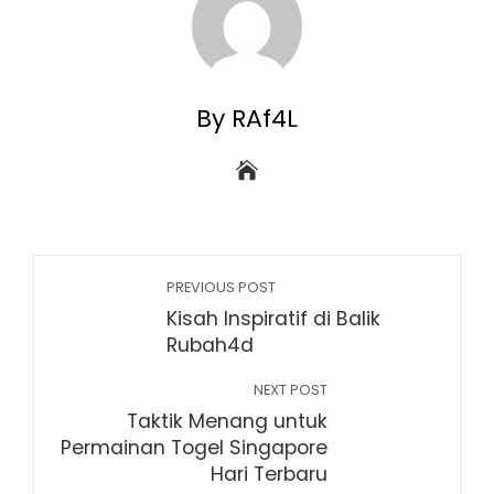
By RAf4L
PREVIOUS POST
Kisah Inspiratif di Balik
Rubah4d
NEXT POST
Taktik Menang untuk
Permainan Togel Singapore
Hari Terbaru