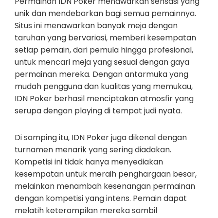
Permainan IDN Poker menawarkan sensasi yang
unik dan mendebarkan bagi semua pemainnya.
Situs ini menawarkan banyak meja dengan
taruhan yang bervariasi, memberi kesempatan
setiap pemain, dari pemula hingga profesional,
untuk mencari meja yang sesuai dengan gaya
permainan mereka. Dengan antarmuka yang
mudah pengguna dan kualitas yang memukau,
IDN Poker berhasil menciptakan atmosfir yang
serupa dengan playing di tempat judi nyata.
Di samping itu, IDN Poker juga dikenal dengan
turnamen menarik yang sering diadakan.
Kompetisi ini tidak hanya menyediakan
kesempatan untuk meraih penghargaan besar,
melainkan menambah kesenangan permainan
dengan kompetisi yang intens. Pemain dapat
melatih keterampilan mereka sambil