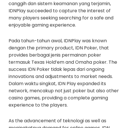
canggih dan sistem keamanan yang terjamin,
IDNPlay succeeded to capture the interest of
many players seeking searching for a safe and
enjoyable gaming experience.
Pada tahun-tahun awal, IDNPlay was known
dengan the primary product, IDN Poker, that
provides berbagai jenis permainan poker
termasuk Texas Hold’em and Omaha poker. The
success IDN Poker tidak lepas dari ongoing
innovations and adjustments to market needs.
Dalam waktu singkat, IDN Play expanded its
network, mencakup not just poker but also other
casino games, providing a complete gaming
experience to the players.
As the advancement of teknologi as well as
meningkatnya demand for online games, IDN