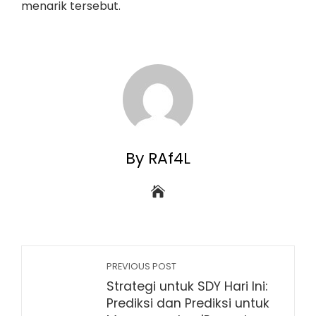
menarik tersebut.
By RAf4L
PREVIOUS POST
Strategi untuk SDY Hari Ini:
Prediksi dan Prediksi untuk