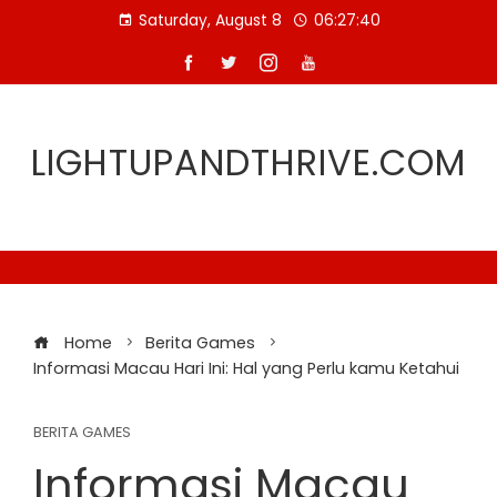
Skip
Saturday, August 8
06:27:40
to
content
LIGHTUPANDTHRIVE.COM
Home
Berita Games
Informasi Macau Hari Ini: Hal yang Perlu kamu Ketahui
BERITA GAMES
Informasi Macau