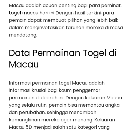
Macau adalah acuan penting bagi para peminat.
togel macau hari ini
Dengan hasil terkini, para
pemain dapat membuat pilihan yang lebih baik
dalam menginvetasikan taruhan mereka di masa
mendatang.
Data Permainan Togel di
Macau
Informasi permainan togel Macau adalah
informasi krusial bagi kaum penggemar
permainan di daerah ini. Dengan keluaran Macau
yang selalu rutin, pemain bisa memantau angka
dan perubahan, sehingga menambah
kemungkinan mereka agar menang. Keluaran
Macau 5D menjadi salah satu kategori yang