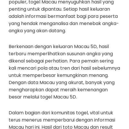
populer, togel Macau menyuguhkan hasil yang
penting untuk dipantau. Setiap hasil keluaran
adalah informasi bermanfaat bagi para peserta
yang hendak menganalisa dan menebak angka-
angka yang akan datang.
Berkenaan dengan keluaran Macau 5D, hasil
terbaru memperlihatkan susunan angka yang
dikenal sebagai perhatian. Para pemain sering
kali mencari pola atau tren dari hasil sebelumnya
untuk memperbesar kemungkinan menang.
Dengan data Macau yang akurat, banyak yang
mengharapkan dapat meraih kemenangan
besar melalui togel Macau 5D.
Dalam bagian dari komunitas togel, vital untuk
terus menerus memperbarui dengan informasi
Macau hari ini. Hasil dari toto Macau dan result