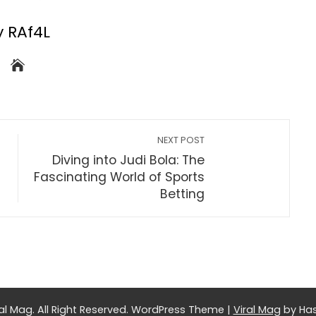
y RAf4L
NEXT POST
Diving into Judi Bola: The
Fascinating World of Sports
Betting
al Mag. All Right Reserved.
WordPress Theme
|
Viral Mag
by Ha