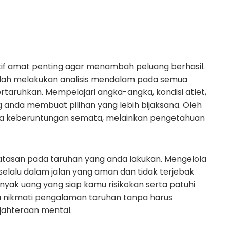
tif amat penting agar menambah peluang berhasil.
dalah melakukan analisis mendalam pada semua
taruhkan. Mempelajari angka-angka, kondisi atlet,
 anda membuat pilihan yang lebih bijaksana. Oleh
ada keberuntungan semata, melainkan pengetahuan
batasan pada taruhan yang anda lakukan. Mengelola
elalu dalam jalan yang aman dan tidak terjebak
yak uang yang siap kamu risikokan serta patuhi
isa nikmati pengalaman taruhan tanpa harus
jahteraan mental.