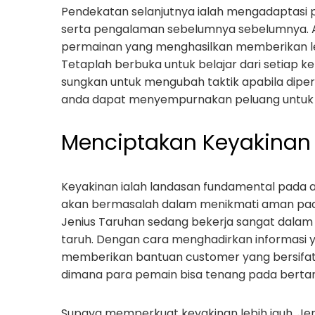
Pendekatan selanjutnya ialah mengadaptasi 
serta pengalaman sebelumnya sebelumnya. 
permainan yang menghasilkan memberikan lebi
Tetaplah berbuka untuk belajar dari setiap
sungkan untuk mengubah taktik apabila diper
anda dapat menyempurnakan peluang untuk m
Menciptakan Keyakinan
Keyakinan ialah landasan fundamental pada 
akan bermasalah dalam menikmati aman pada 
Jenius Taruhan sedang bekerja sangat dalam
taruh. Dengan cara menghadirkan informasi ya
memberikan bantuan customer yang bersifat
dimana para pemain bisa tenang pada bertar
Supaya memperkuat keyakinan lebih jauh, Jen