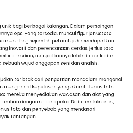
ng unik bagi berbagai kalangan. Dalam persaingan
nya opsi yang tersedia, muncul figur jeniustoto
u menolong sejumlah petaruh judi mendapatkan
 inovatif dan perencanaan cerdas, jenius toto
i perjudian, menjadikannya lebih dari sekadar
 sebuah wujud anggapan seni dan analisis.
judian terletak dari pengertian mendalam mengenai
m mengambil keputusan yang akurat. Jenius toto
asa; mereka menyediakan wawasan dan alat yang
aruhan dengan secara peka. Di dalam tulisan ini,
jenius toto dan penyebab yang mendasari
nyak tantangan.