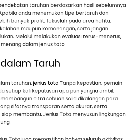
pendekatan taruhan berdasarkan hasil sebelumnya
Apabila anda menemukan tipe bertaruh dan
h banyak profit, fokuslah pada area hal itu.
 kekalahan maupun kemenangan, serta jangan
lukan. Melalui melakukan evaluasi terus-menerus,
enang dalam jenius toto.
 dalam Taruh
alam taruhan.
jenius toto
Tanpa kepastian, pemain
setiap kali keputusan apa pun yang ia ambil.
 membangun citra sebuah solid dikalangan para
ng sifatnya transparan serta akurat, serta
 siap membantu, Jenius Toto menyusun lingkungan
ung.
ius Toto juga memastikan bahwa seluruh aktivitas