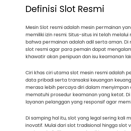
Definisi Slot Resmi
Mesin Slot resmi adalah mesin permainan yang
memiliki izin resmi. Situs-situs ini telah melal
bahwa permainan adalah adil serta aman. Di ra
slot resmi agar para pemain dapat mengal
khawatir akan penipuan dan isu keamanan lai
Ciri khas ciri utama slot mesin resmi adalah
data pribadi serta transaksi keuangan keuan
merasa lebih percaya diri dalam menyimpan 
mematuhi prosedur keamanan yang ketat. D
layanan pelanggan yang responsif agar memb
Di samping hal itu, slot yang legal sering ka
inovatif. Mulai dari slot tradisional hingga s