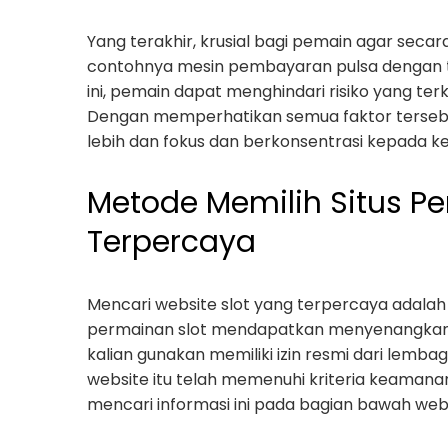
Yang terakhir, krusial bagi pemain agar se
contohnya mesin pembayaran pulsa dengan
ini, pemain dapat menghindari risiko yang ter
Dengan memperhatikan semua faktor tersebu
lebih dan fokus dan berkonsentrasi kepada ke
Metode Memilih Situs P
Terpercaya
Mencari website slot yang terpercaya adalah 
permainan slot mendapatkan menyenangkan 
kalian gunakan memiliki izin resmi dari lembag
website itu telah memenuhi kriteria keamanan
mencari informasi ini pada bagian bawah websi