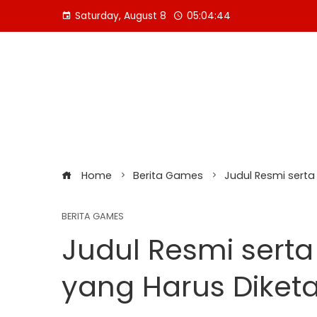
Skip
Saturday, August 8
05:04:45
to
content
Home
Berita Games
Judul Resmi sert
BERITA GAMES
Judul Resmi sert
yang Harus Diket