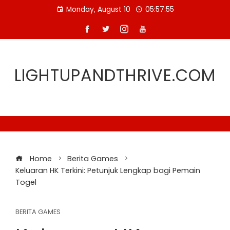
Skip
Monday, August 10
05:57:56
to
content
LIGHTUPANDTHRIVE.COM
Home
Berita Games
Keluaran HK Terkini: Petunjuk Lengkap bagi Pemain
Togel
BERITA GAMES