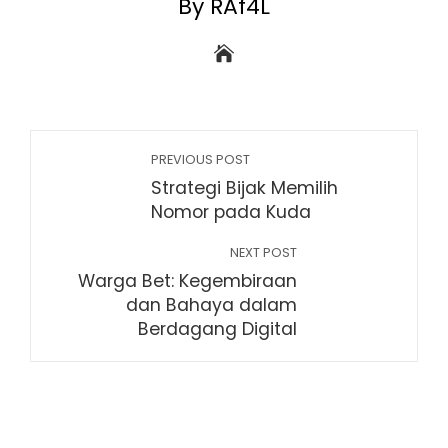
By RAf4L
PREVIOUS POST
Strategi Bijak Memilih
Nomor pada Kuda
NEXT POST
Warga Bet: Kegembiraan
dan Bahaya dalam
Berdagang Digital