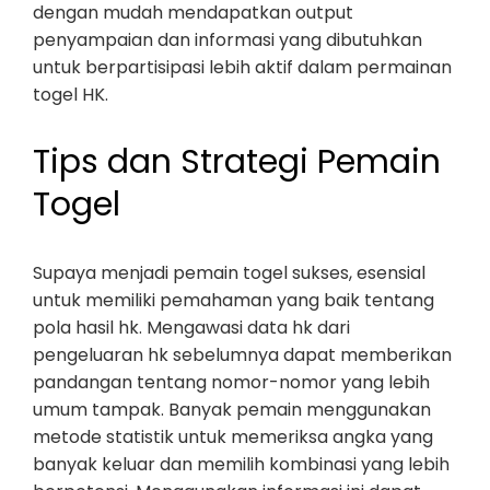
dengan mudah mendapatkan output
penyampaian dan informasi yang dibutuhkan
untuk berpartisipasi lebih aktif dalam permainan
togel HK.
Tips dan Strategi Pemain
Togel
Supaya menjadi pemain togel sukses, esensial
untuk memiliki pemahaman yang baik tentang
pola hasil hk. Mengawasi data hk dari
pengeluaran hk sebelumnya dapat memberikan
pandangan tentang nomor-nomor yang lebih
umum tampak. Banyak pemain menggunakan
metode statistik untuk memeriksa angka yang
banyak keluar dan memilih kombinasi yang lebih