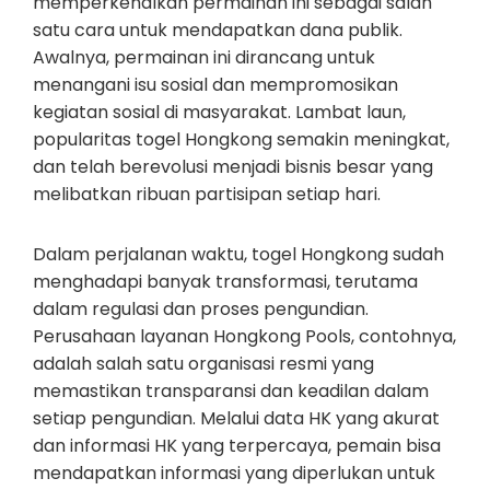
memperkenalkan permainan ini sebagai salah
satu cara untuk mendapatkan dana publik.
Awalnya, permainan ini dirancang untuk
menangani isu sosial dan mempromosikan
kegiatan sosial di masyarakat. Lambat laun,
popularitas togel Hongkong semakin meningkat,
dan telah berevolusi menjadi bisnis besar yang
melibatkan ribuan partisipan setiap hari.
Dalam perjalanan waktu, togel Hongkong sudah
menghadapi banyak transformasi, terutama
dalam regulasi dan proses pengundian.
Perusahaan layanan Hongkong Pools, contohnya,
adalah salah satu organisasi resmi yang
memastikan transparansi dan keadilan dalam
setiap pengundian. Melalui data HK yang akurat
dan informasi HK yang terpercaya, pemain bisa
mendapatkan informasi yang diperlukan untuk