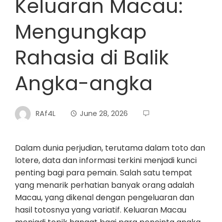
Keluaran Macau:
Mengungkap
Rahasia di Balik
Angka-angka
RAf4L
June 28, 2026
Dalam dunia perjudian, terutama dalam toto dan
lotere, data dan informasi terkini menjadi kunci
penting bagi para pemain. Salah satu tempat
yang menarik perhatian banyak orang adalah
Macau, yang dikenal dengan pengeluaran dan
hasil totosnya yang variatif. Keluaran Macau