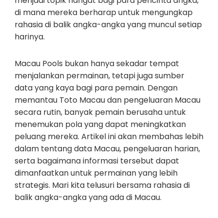
menjadi topik hangat bagi para pencinta angka,
di mana mereka berharap untuk mengungkap
rahasia di balik angka-angka yang muncul setiap
harinya.
Macau Pools bukan hanya sekadar tempat
menjalankan permainan, tetapi juga sumber
data yang kaya bagi para pemain. Dengan
memantau Toto Macau dan pengeluaran Macau
secara rutin, banyak pemain berusaha untuk
menemukan pola yang dapat meningkatkan
peluang mereka. Artikel ini akan membahas lebih
dalam tentang data Macau, pengeluaran harian,
serta bagaimana informasi tersebut dapat
dimanfaatkan untuk permainan yang lebih
strategis. Mari kita telusuri bersama rahasia di
balik angka-angka yang ada di Macau.