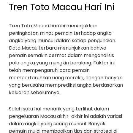
Tren Toto Macau Hari Ini
Tren Toto Macau hari ini menunjukkan
peningkatan minat pemain terhadap angka-
angka yang muncul dalam setiap pengundian.
Data Macau terbaru menunjukkan bahwa
pemain semakin cermat dalam menganalisis
pola angka yang mungkin berulang. Faktor ini
telah mempengaruhi cara pemain
mempertaruhkan uang mereka, dengan banyak
yang berusaha memprediksi angka berdasarkan
keluaran sebelumnya.
Salah satu hal menarik yang terlihat dalam
pengeluaran Macau akhir-akhir ini adalah variasi
dalam angka yang sering muncul. Banyak
pemain mulai membagikan tips dan strategi di