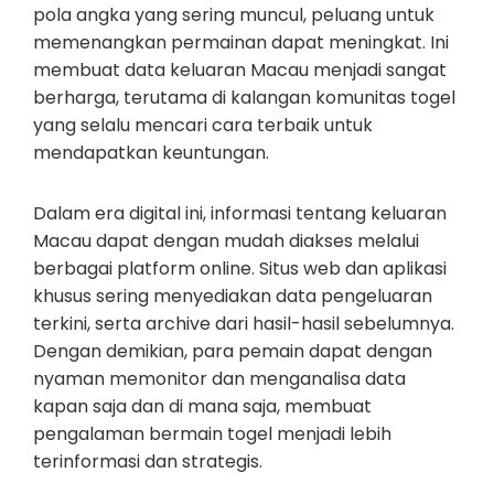
pola angka yang sering muncul, peluang untuk
memenangkan permainan dapat meningkat. Ini
membuat data keluaran Macau menjadi sangat
berharga, terutama di kalangan komunitas togel
yang selalu mencari cara terbaik untuk
mendapatkan keuntungan.
Dalam era digital ini, informasi tentang keluaran
Macau dapat dengan mudah diakses melalui
berbagai platform online. Situs web dan aplikasi
khusus sering menyediakan data pengeluaran
terkini, serta archive dari hasil-hasil sebelumnya.
Dengan demikian, para pemain dapat dengan
nyaman memonitor dan menganalisa data
kapan saja dan di mana saja, membuat
pengalaman bermain togel menjadi lebih
terinformasi dan strategis.