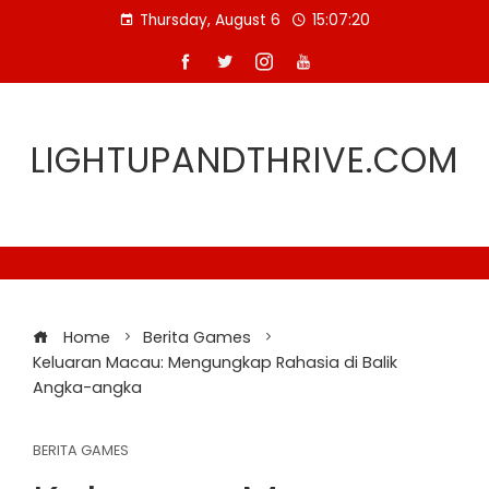
Skip
Thursday, August 6
15:07:20
to
content
LIGHTUPANDTHRIVE.COM
Home
Berita Games
Keluaran Macau: Mengungkap Rahasia di Balik
Angka-angka
BERITA GAMES