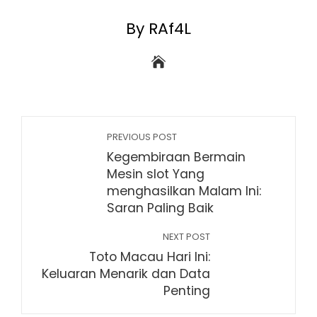
By RAf4L
PREVIOUS POST
Kegembiraan Bermain
Mesin slot Yang
menghasilkan Malam Ini:
Saran Paling Baik
NEXT POST
Toto Macau Hari Ini:
Keluaran Menarik dan Data
Penting