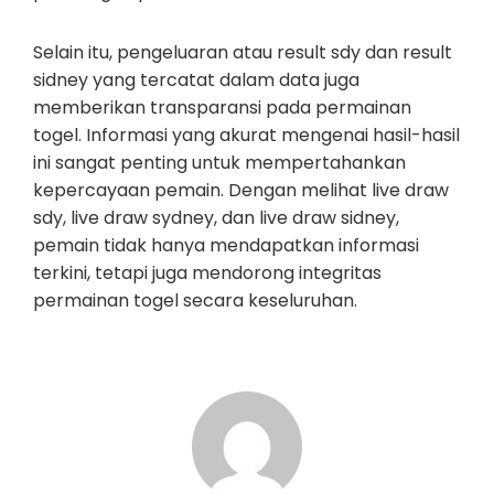
Selain itu, pengeluaran atau result sdy dan result
sidney yang tercatat dalam data juga
memberikan transparansi pada permainan
togel. Informasi yang akurat mengenai hasil-hasil
ini sangat penting untuk mempertahankan
kepercayaan pemain. Dengan melihat live draw
sdy, live draw sydney, dan live draw sidney,
pemain tidak hanya mendapatkan informasi
terkini, tetapi juga mendorong integritas
permainan togel secara keseluruhan.