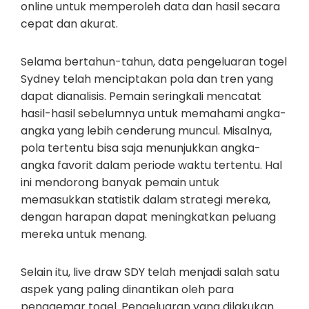
online untuk memperoleh data dan hasil secara
cepat dan akurat.
Selama bertahun-tahun, data pengeluaran togel
Sydney telah menciptakan pola dan tren yang
dapat dianalisis. Pemain seringkali mencatat
hasil-hasil sebelumnya untuk memahami angka-
angka yang lebih cenderung muncul. Misalnya,
pola tertentu bisa saja menunjukkan angka-
angka favorit dalam periode waktu tertentu. Hal
ini mendorong banyak pemain untuk
memasukkan statistik dalam strategi mereka,
dengan harapan dapat meningkatkan peluang
mereka untuk menang.
Selain itu, live draw SDY telah menjadi salah satu
aspek yang paling dinantikan oleh para
penggemar togel. Pengeluaran yang dilakukan