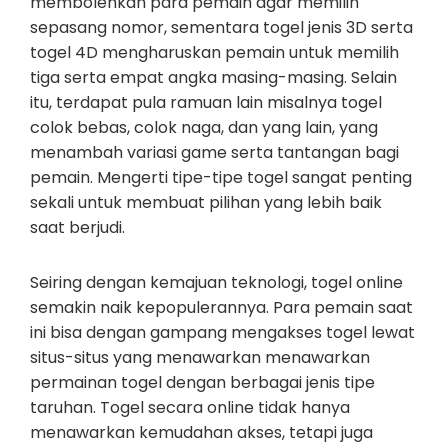
membolehkan para pemain agar memilih
sepasang nomor, sementara togel jenis 3D serta
togel 4D mengharuskan pemain untuk memilih
tiga serta empat angka masing-masing. Selain
itu, terdapat pula ramuan lain misalnya togel
colok bebas, colok naga, dan yang lain, yang
menambah variasi game serta tantangan bagi
pemain. Mengerti tipe-tipe togel sangat penting
sekali untuk membuat pilihan yang lebih baik
saat berjudi.
Seiring dengan kemajuan teknologi, togel online
semakin naik kepopulerannya. Para pemain saat
ini bisa dengan gampang mengakses togel lewat
situs-situs yang menawarkan menawarkan
permainan togel dengan berbagai jenis tipe
taruhan. Togel secara online tidak hanya
menawarkan kemudahan akses, tetapi juga