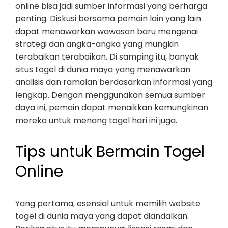
online bisa jadi sumber informasi yang berharga
penting. Diskusi bersama pemain lain yang lain
dapat menawarkan wawasan baru mengenai
strategi dan angka-angka yang mungkin
terabaikan terabaikan. Di samping itu, banyak
situs togel di dunia maya yang menawarkan
analisis dan ramalan berdasarkan informasi yang
lengkap. Dengan menggunakan semua sumber
daya ini, pemain dapat menaikkan kemungkinan
mereka untuk menang togel hari ini juga.
Tips untuk Bermain Togel
Online
Yang pertama, esensial untuk memilih website
togel di dunia maya yang dapat diandalkan.