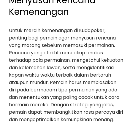
Menyusun Rencana
Kemenangan
Untuk meraih kemenangan di Kudapoker,
penting bagi pemain agar menyusun rencana
yang matang sebelum memasuki permainan.
Rencana yang efektif mencakup analisis
terhadap pola permainan, mengetahui kekuatan
dan kelemahan lawan, serta mengidentifikasi
kapan waktu waktu terbaik dalam bertaruh
ataupun mundur. Pemain harus membiasakan
diri pada bermacam tipe permainan yang ada
dan menentukan yang paling cocok untuk cara
bermain mereka. Dengan strategi yang jelas,
pemain dapat membangkitkan rasa percaya diri
dan mengoptimalkan kemungkinan menang.