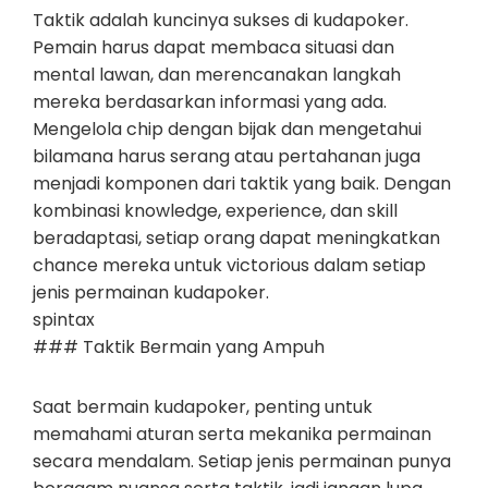
Taktik adalah kuncinya sukses di kudapoker.
Pemain harus dapat membaca situasi dan
mental lawan, dan merencanakan langkah
mereka berdasarkan informasi yang ada.
Mengelola chip dengan bijak dan mengetahui
bilamana harus serang atau pertahanan juga
menjadi komponen dari taktik yang baik. Dengan
kombinasi knowledge, experience, dan skill
beradaptasi, setiap orang dapat meningkatkan
chance mereka untuk victorious dalam setiap
jenis permainan kudapoker.
spintax
### Taktik Bermain yang Ampuh
Saat bermain kudapoker, penting untuk
memahami aturan serta mekanika permainan
secara mendalam. Setiap jenis permainan punya