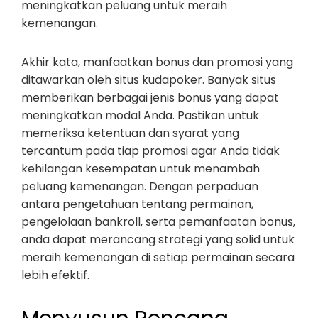
meningkatkan peluang untuk meraih
kemenangan.
Akhir kata, manfaatkan bonus dan promosi yang
ditawarkan oleh situs kudapoker. Banyak situs
memberikan berbagai jenis bonus yang dapat
meningkatkan modal Anda. Pastikan untuk
memeriksa ketentuan dan syarat yang
tercantum pada tiap promosi agar Anda tidak
kehilangan kesempatan untuk menambah
peluang kemenangan. Dengan perpaduan
antara pengetahuan tentang permainan,
pengelolaan bankroll, serta pemanfaatan bonus,
anda dapat merancang strategi yang solid untuk
meraih kemenangan di setiap permainan secara
lebih efektif.