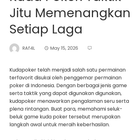
Jitu Memenangkan
Setiap Laga
RAf4L
May 15, 2026
Kudapoker telah menjadi salah satu permainan
terfavorit disukai oleh penggemar permainan
poker di Indonesia. Dengan berbagai jenis game
serta taktik yang dapat digunakan digunakan,
kudapoker menawarkan pengalaman seru serta
plena rintangan. Buat para, memahami seluk-
beluk game kuda poker tersebut merupakan
langkah awal untuk meraih keberhasilan.