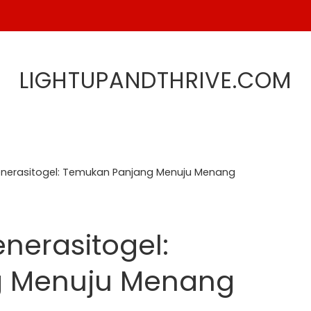
LIGHTUPANDTHRIVE.COM
nerasitogel: Temukan Panjang Menuju Menang
nerasitogel:
g Menuju Menang