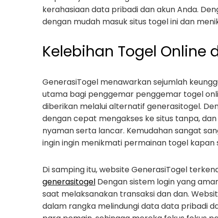
kerahasiaan data pribadi dan akun Anda. De
dengan mudah masuk situs togel ini dan men
Kelebihan Togel Online 
GenerasiTogel menawarkan sejumlah keunggu
utama bagi penggemar penggemar togel onlin
diberikan melalui alternatif generasitogel. D
dengan cepat mengakses ke situs tanpa, dan
nyaman serta lancar. Kemudahan sangat sa
ingin ingin menikmati permainan togel kapan s
Di samping itu, website GenerasiTogel terke
generasitogel
Dengan sistem login yang ama
saat melaksanakan transaksi dan dan. Websit
dalam rangka melindungi data data pribadi d