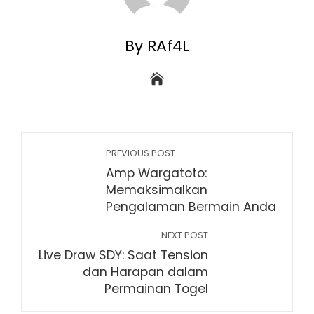
By RAf4L
PREVIOUS POST
Amp Wargatoto:
Memaksimalkan
Pengalaman Bermain Anda
NEXT POST
Live Draw SDY: Saat Tension
dan Harapan dalam
Permainan Togel