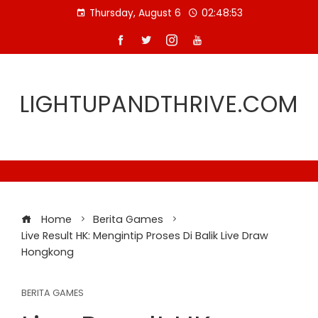
Skip
Thursday, August 6
02:48:53
to
content
LIGHTUPANDTHRIVE.COM
Home
Berita Games
Live Result HK: Mengintip Proses Di Balik Live Draw
Hongkong
BERITA GAMES