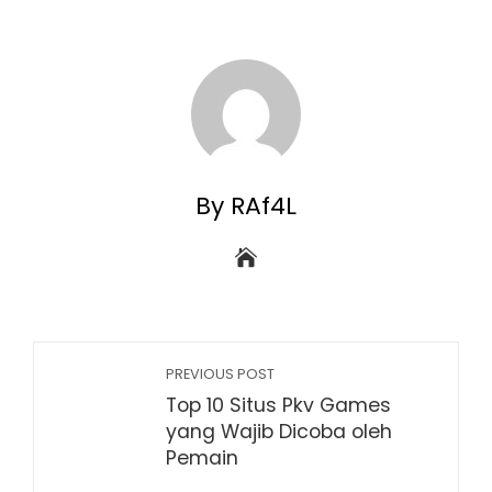
By RAf4L
PREVIOUS POST
Top 10 Situs Pkv Games
yang Wajib Dicoba oleh
Pemain