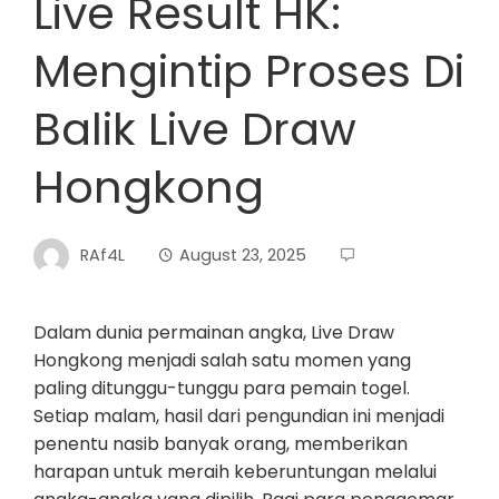
Live Result HK:
Mengintip Proses Di
Balik Live Draw
Hongkong
RAf4L
August 23, 2025
Dalam dunia permainan angka, Live Draw
Hongkong menjadi salah satu momen yang
paling ditunggu-tunggu para pemain togel.
Setiap malam, hasil dari pengundian ini menjadi
penentu nasib banyak orang, memberikan
harapan untuk meraih keberuntungan melalui