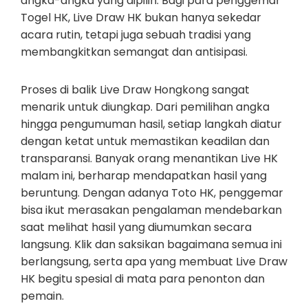
angka-angka yang dipilih. Bagi para penggemar
Togel HK, Live Draw HK bukan hanya sekedar
acara rutin, tetapi juga sebuah tradisi yang
membangkitkan semangat dan antisipasi.
Proses di balik Live Draw Hongkong sangat
menarik untuk diungkap. Dari pemilihan angka
hingga pengumuman hasil, setiap langkah diatur
dengan ketat untuk memastikan keadilan dan
transparansi. Banyak orang menantikan Live HK
malam ini, berharap mendapatkan hasil yang
beruntung. Dengan adanya Toto HK, penggemar
bisa ikut merasakan pengalaman mendebarkan
saat melihat hasil yang diumumkan secara
langsung. Klik dan saksikan bagaimana semua ini
berlangsung, serta apa yang membuat Live Draw
HK begitu spesial di mata para penonton dan
pemain.