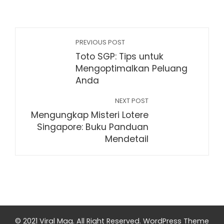
PREVIOUS POST
Toto SGP: Tips untuk
Mengoptimalkan Peluang
Anda
NEXT POST
Mengungkap Misteri Lotere
Singapore: Buku Panduan
Mendetail
© 2021 Viral Mag. All Right Reserved.
WordPress Theme