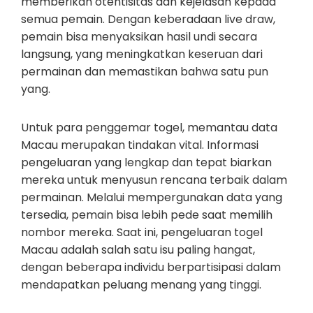
memberikan otentisitas dan kejelasan kepada
semua pemain. Dengan keberadaan live draw,
pemain bisa menyaksikan hasil undi secara
langsung, yang meningkatkan keseruan dari
permainan dan memastikan bahwa satu pun
yang.
Untuk para penggemar togel, memantau data
Macau merupakan tindakan vital. Informasi
pengeluaran yang lengkap dan tepat biarkan
mereka untuk menyusun rencana terbaik dalam
permainan. Melalui mempergunakan data yang
tersedia, pemain bisa lebih pede saat memilih
nombor mereka. Saat ini, pengeluaran togel
Macau adalah salah satu isu paling hangat,
dengan beberapa individu berpartisipasi dalam
mendapatkan peluang menang yang tinggi.