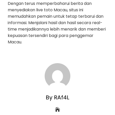
Dengan terus memperbaharui berita dan
menyediakan live toto Macau, situs ini
memudahkan pemain untuk tetap terbarui dan
informasi. Menjalani hasil dan hasil secara real-
time menjadikannya lebih menarik dan memberi
kepuasan tersendiri bagi para penggemar
Macau.
By RAf4L