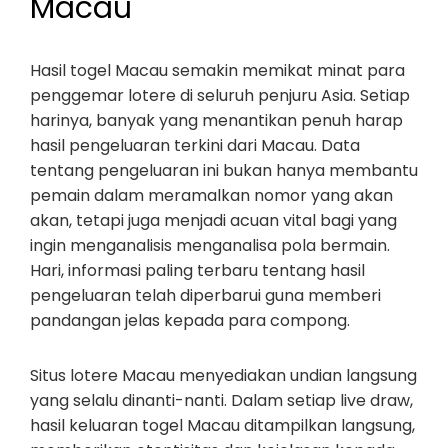
Macau
Hasil togel Macau semakin memikat minat para
penggemar lotere di seluruh penjuru Asia. Setiap
harinya, banyak yang menantikan penuh harap
hasil pengeluaran terkini dari Macau. Data
tentang pengeluaran ini bukan hanya membantu
pemain dalam meramalkan nomor yang akan
akan, tetapi juga menjadi acuan vital bagi yang
ingin menganalisis menganalisa pola bermain.
Hari, informasi paling terbaru tentang hasil
pengeluaran telah diperbarui guna memberi
pandangan jelas kepada para compong.
Situs lotere Macau menyediakan undian langsung
yang selalu dinanti-nanti. Dalam setiap live draw,
hasil keluaran togel Macau ditampilkan langsung,