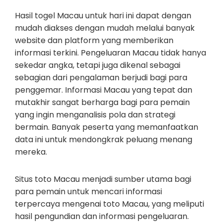
Hasil togel Macau untuk hari ini dapat dengan
mudah diakses dengan mudah melalui banyak
website dan platform yang memberikan
informasi terkini. Pengeluaran Macau tidak hanya
sekedar angka, tetapi juga dikenal sebagai
sebagian dari pengalaman berjudi bagi para
penggemar. Informasi Macau yang tepat dan
mutakhir sangat berharga bagi para pemain
yang ingin menganalisis pola dan strategi
bermain. Banyak peserta yang memanfaatkan
data ini untuk mendongkrak peluang menang
mereka.
Situs toto Macau menjadi sumber utama bagi
para pemain untuk mencari informasi
terpercaya mengenai toto Macau, yang meliputi
hasil pengundian dan informasi pengeluaran.