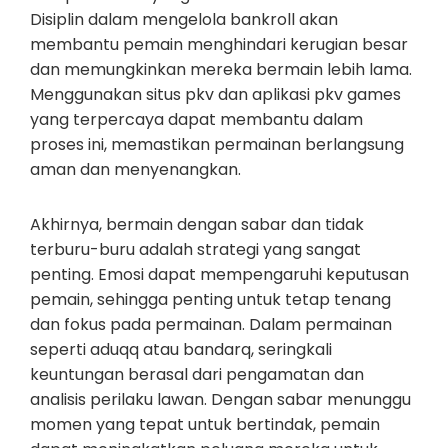
Disiplin dalam mengelola bankroll akan
membantu pemain menghindari kerugian besar
dan memungkinkan mereka bermain lebih lama.
Menggunakan situs pkv dan aplikasi pkv games
yang terpercaya dapat membantu dalam
proses ini, memastikan permainan berlangsung
aman dan menyenangkan.
Akhirnya, bermain dengan sabar dan tidak
terburu-buru adalah strategi yang sangat
penting. Emosi dapat mempengaruhi keputusan
pemain, sehingga penting untuk tetap tenang
dan fokus pada permainan. Dalam permainan
seperti aduqq atau bandarq, seringkali
keuntungan berasal dari pengamatan dan
analisis perilaku lawan. Dengan sabar menunggu
momen yang tepat untuk bertindak, pemain