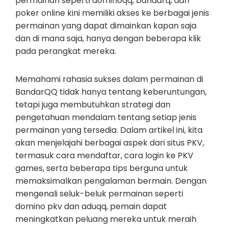
permainan seperti dominoqq, bandarq, dan
poker online kini memiliki akses ke berbagai jenis
permainan yang dapat dimainkan kapan saja
dan di mana saja, hanya dengan beberapa klik
pada perangkat mereka.
Memahami rahasia sukses dalam permainan di
BandarQQ tidak hanya tentang keberuntungan,
tetapi juga membutuhkan strategi dan
pengetahuan mendalam tentang setiap jenis
permainan yang tersedia. Dalam artikel ini, kita
akan menjelajahi berbagai aspek dari situs PKV,
termasuk cara mendaftar, cara login ke PKV
games, serta beberapa tips berguna untuk
memaksimalkan pengalaman bermain. Dengan
mengenali seluk-beluk permainan seperti
domino pkv dan aduqq, pemain dapat
meningkatkan peluang mereka untuk meraih