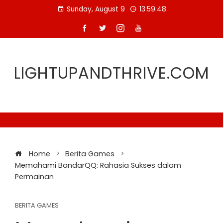
Skip
Sunday, August 9
13:59:49
to
content
LIGHTUPANDTHRIVE.COM
Home
Berita Games
Memahami BandarQQ: Rahasia Sukses dalam
Permainan
BERITA GAMES