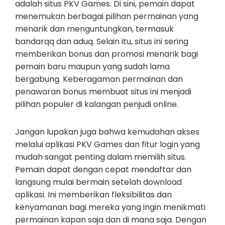
adalah situs PKV Games. Di sini, pemain dapat
menemukan berbagai pilihan permainan yang
menarik dan menguntungkan, termasuk
bandarqq dan aduq. Selain itu, situs ini sering
memberikan bonus dan promosi menarik bagi
pemain baru maupun yang sudah lama
bergabung. Keberagaman permainan dan
penawaran bonus membuat situs ini menjadi
pilihan populer di kalangan penjudi online.
Jangan lupakan juga bahwa kemudahan akses
melalui aplikasi PKV Games dan fitur login yang
mudah sangat penting dalam memilih situs.
Pemain dapat dengan cepat mendaftar dan
langsung mulai bermain setelah download
aplikasi. Ini memberikan fleksibilitas dan
kenyamanan bagi mereka yang ingin menikmati
permainan kapan saja dan di mana saja. Dengan