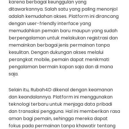
karena berbagai keunggulan yang
ditawarkannya. Salah satu yang paling menonjol
adalah kemudahan akses. Platform ini dirancang
dengan user-friendly interface yang
memudahkan pemain baru maupun yang sudah
berpengalaman untuk melakukan registrasi dan
memainkan berbagai jenis permainan tanpa
kesulitan. Dengan dukungan akses melalui
perangkat mobile, pemain dapat menikmati
pengalaman bermain kapan saja dan di mana
saja.
Selain itu, Rubah4D dikenal dengan keamanan
dan keandalannya. Platform ini menggunakan
teknologi terbaru untuk menjaga data pribadi
dan transaksi pengguna. Hal ini memberikan rasa
aman bagi pemain, sehingga mereka dapat
fokus pada permainan tanpa khawatir tentang