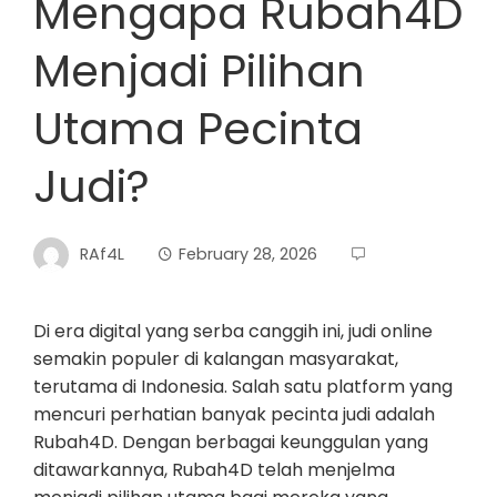
Mengapa Rubah4D
Menjadi Pilihan
Utama Pecinta
Judi?
RAf4L
February 28, 2026
Di era digital yang serba canggih ini, judi online
semakin populer di kalangan masyarakat,
terutama di Indonesia. Salah satu platform yang
mencuri perhatian banyak pecinta judi adalah
Rubah4D. Dengan berbagai keunggulan yang
ditawarkannya, Rubah4D telah menjelma