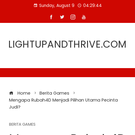
Skip
Sunday, August 9
04:29:44
to
content
LIGHTUPANDTHRIVE.COM
Home
Berita Games
Mengapa Rubah4D Menjadi Pilihan Utama Pecinta
Judi?
BERITA GAMES