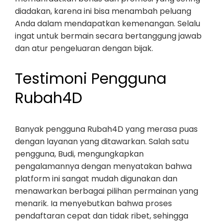
diadakan, karena ini bisa menambah peluang
Anda dalam mendapatkan kemenangan. Selalu
ingat untuk bermain secara bertanggung jawab
dan atur pengeluaran dengan bijak.
Testimoni Pengguna
Rubah4D
Banyak pengguna Rubah4D yang merasa puas
dengan layanan yang ditawarkan. Salah satu
pengguna, Budi, mengungkapkan
pengalamannya dengan menyatakan bahwa
platform ini sangat mudah digunakan dan
menawarkan berbagai pilihan permainan yang
menarik. Ia menyebutkan bahwa proses
pendaftaran cepat dan tidak ribet, sehingga