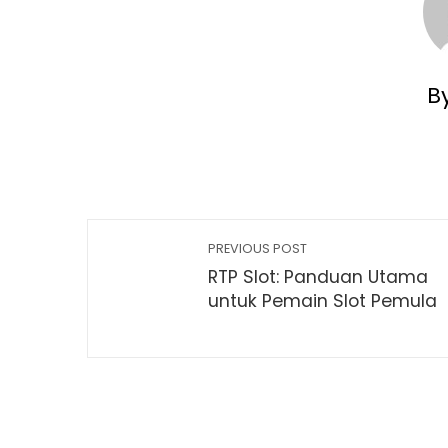
B
PREVIOUS POST
RTP Slot: Panduan Utama
untuk Pemain Slot Pemula