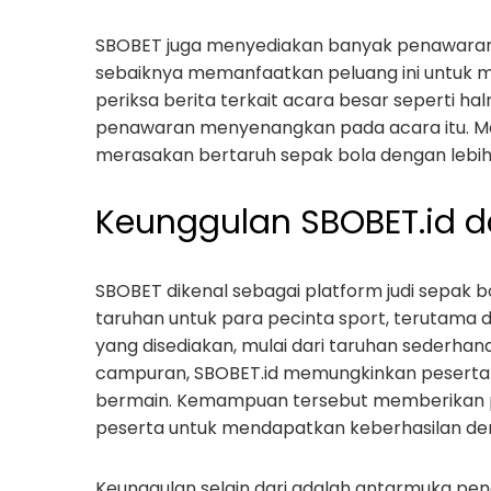
SBOBET juga menyediakan banyak penawaran
sebaiknya memanfaatkan peluang ini untuk m
periksa berita terkait acara besar seperti h
penawaran menyenangkan pada acara itu. Mela
merasakan bertaruh sepak bola dengan lebih
Keunggulan SBOBET.id d
SBOBET dikenal sebagai platform judi sepak b
taruhan untuk para pecinta sport, terutama
yang disediakan, mulai dari taruhan sederha
campuran, SBOBET.id memungkinkan peserta 
bermain. Kemampuan tersebut memberikan pe
peserta untuk mendapatkan keberhasilan de
Keunggulan selain dari adalah antarmuka p