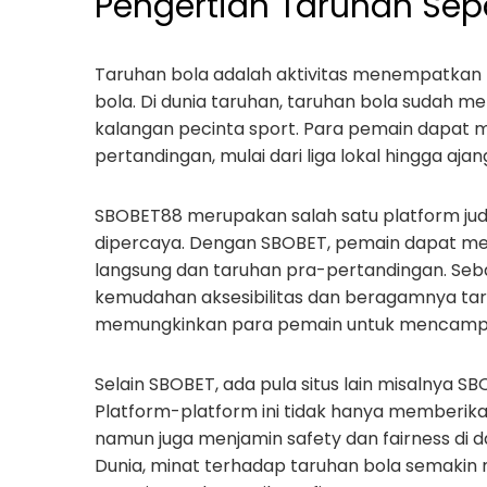
Pengertian Taruhan Sep
Taruhan bola adalah aktivitas menempatkan
bola. Di dunia taruhan, taruhan bola sudah me
kalangan pecinta sport. Para pemain dapat
pertandingan, mulai dari liga lokal hingga aja
SBOBET88 merupakan salah satu platform judi
dipercaya. Dengan SBOBET, pemain dapat men
langsung dan taruhan pra-pertandingan. Seba
kemudahan aksesibilitas dan beragamnya taru
memungkinkan para pemain untuk mencampur
Selain SBOBET, ada pula situs lain misalnya
Platform-platform ini tidak hanya memberi
namun juga menjamin safety dan fairness di
Dunia, minat terhadap taruhan bola semakin