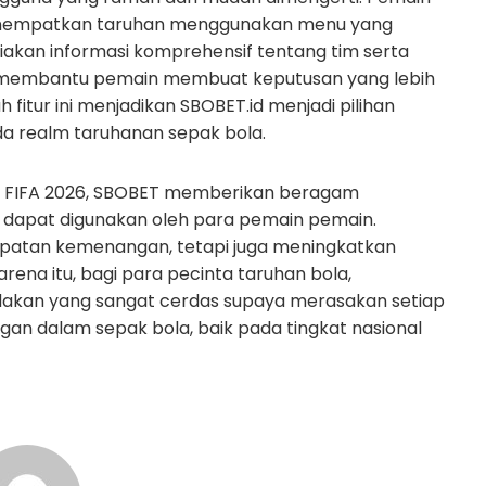
enempatkan taruhan menggunakan menu yang
iakan informasi komprehensif tentang tim serta
i membantu pemain membuat keputusan yang lebih
fitur ini menjadikan SBOBET.id menjadi pilihan
da realm taruhanan sepak bola.
ia FIFA 2026, SBOBET memberikan beragam
 dapat digunakan oleh para pemain pemain.
patan kemenangan, tetapi juga meningkatkan
ena itu, bagi para pecinta taruhan bola,
akan yang sangat cerdas supaya merasakan setiap
n dalam sepak bola, baik pada tingkat nasional