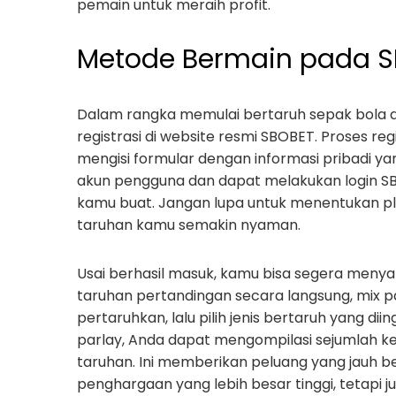
pemain untuk meraih profit.
Metode Bermain pada 
Dalam rangka memulai bertaruh sepak bola di
registrasi di website resmi SBOBET. Proses r
mengisi formular dengan informasi pribadi ya
akun pengguna dan dapat melakukan login S
kamu buat. Jangan lupa untuk menentukan pl
taruhan kamu semakin nyaman.
Usai berhasil masuk, kamu bisa segera menya
taruhan pertandingan secara langsung, mix par
pertaruhkan, lalu pilih jenis bertaruh yang di
parlay, Anda dapat mengompilasi sejumlah k
taruhan. Ini memberikan peluang yang jauh
penghargaan yang lebih besar tinggi, tetapi jug