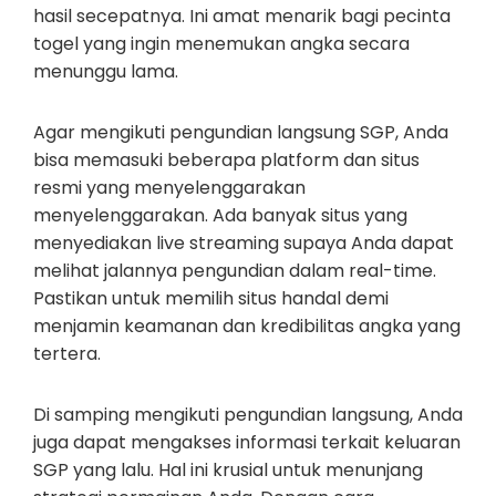
hasil secepatnya. Ini amat menarik bagi pecinta
togel yang ingin menemukan angka secara
menunggu lama.
Agar mengikuti pengundian langsung SGP, Anda
bisa memasuki beberapa platform dan situs
resmi yang menyelenggarakan
menyelenggarakan. Ada banyak situs yang
menyediakan live streaming supaya Anda dapat
melihat jalannya pengundian dalam real-time.
Pastikan untuk memilih situs handal demi
menjamin keamanan dan kredibilitas angka yang
tertera.
Di samping mengikuti pengundian langsung, Anda
juga dapat mengakses informasi terkait keluaran
SGP yang lalu. Hal ini krusial untuk menunjang