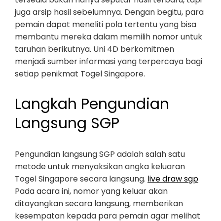
juga arsip hasil sebelumnya. Dengan begitu, para
pemain dapat meneliti pola tertentu yang bisa
membantu mereka dalam memilih nomor untuk
taruhan berikutnya. Uni 4D berkomitmen
menjadi sumber informasi yang terpercaya bagi
setiap penikmat Togel Singapore.
Langkah Pengundian
Langsung SGP
Pengundian langsung SGP adalah salah satu
metode untuk menyaksikan angka keluaran
Togel Singapore secara langsung.
live draw sgp
Pada acara ini, nomor yang keluar akan
ditayangkan secara langsung, memberikan
kesempatan kepada para pemain agar melihat