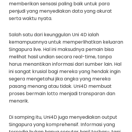
memberikan sensasi paling baik untuk para
penjudi yang menyediakan data yang akurat
serta waktu nyata.
Salah satu dari keunggulan Uni 4D ialah
kemampuannya untuk memperlihatkan keluaran
Singapura live. Hal ini maksudnya pemain bisa
melihat hasil undian secara real-time, tanpa
harus menantikan informasi dari sumber lain. Hal
ini sangat krusial bagi mereka yang hendak ingin
segera mengetahui jika angka yang mereka
pasang menang atau tidak. Uni4D membuat
proses bermain lotto menjadi transparan dan
menarik.
Di samping itu, Uni4D juga menyediakan output
Singapura yang komprehensif. Informasi yang
tersedia bukan hanya seputar hasil terbaru, tapi