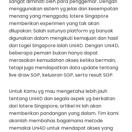
sangat diminati oleh para penggemar. Dengan
menggunakan sistem yg jelas dan kesempatan
menang yang menggoda, lotere Singapore
memberikan experimen yang tak akan
dilupakan. Salah satunya platform yg banyak
digunakan dalam mengikuti kemajuan dan hasil
dari togel Singapore ialah Uni4D. Dengan Uni4D,
beberapa pemain bukan hanya dapat
merasakan kemudahan akses ketika bermain,
tetapi juga mendapatkan data update tentang
live draw SGP, keluaran SGP, serta result SGP.
Untuk Kamu yg mau mengetahui lebih jauh
tentang Uni4D dan segala aspek yg berkaitan
dari lotere Singapore, artikel ini lah akan
memberikan pandangan yang dalam. Tim kami
akanlah membahas bagaimana metode
memakai Uni4D untuk mendapat akses yang