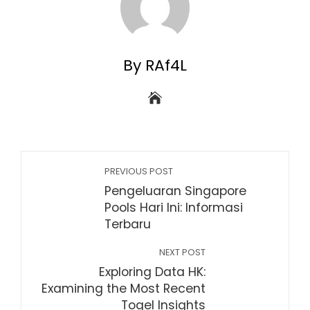
By RAf4L
PREVIOUS POST
Pengeluaran Singapore
Pools Hari Ini: Informasi
Terbaru
NEXT POST
Exploring Data HK:
Examining the Most Recent
Togel Insights