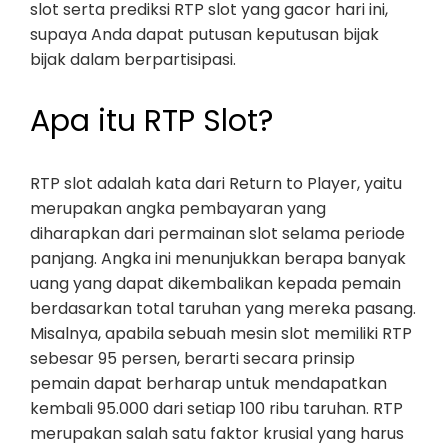
slot serta prediksi RTP slot yang gacor hari ini,
supaya Anda dapat putusan keputusan bijak
bijak dalam berpartisipasi.
Apa itu RTP Slot?
RTP slot adalah kata dari Return to Player, yaitu
merupakan angka pembayaran yang
diharapkan dari permainan slot selama periode
panjang. Angka ini menunjukkan berapa banyak
uang yang dapat dikembalikan kepada pemain
berdasarkan total taruhan yang mereka pasang.
Misalnya, apabila sebuah mesin slot memiliki RTP
sebesar 95 persen, berarti secara prinsip
pemain dapat berharap untuk mendapatkan
kembali 95.000 dari setiap 100 ribu taruhan. RTP
merupakan salah satu faktor krusial yang harus