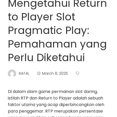
Mengetahui Return
to Player Slot
Pragmatic Play:
Pemahaman yang
Perlu Diketahui
RAf4L
March 8, 2026
Di dalam alam game permainan slot daring,
istilah RTP dan Return to Player adalah sebuah
faktor utama yang acap diperbincangkan oleh
para penggemar. RTP merupakan persentase