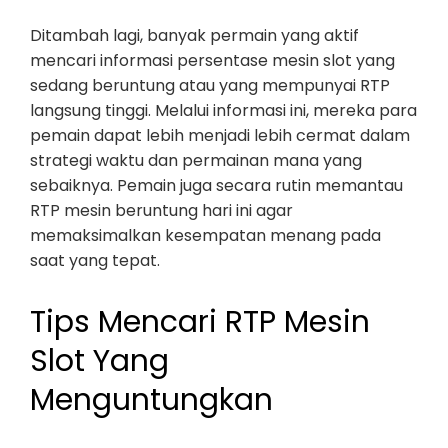
Ditambah lagi, banyak permain yang aktif
mencari informasi persentase mesin slot yang
sedang beruntung atau yang mempunyai RTP
langsung tinggi. Melalui informasi ini, mereka para
pemain dapat lebih menjadi lebih cermat dalam
strategi waktu dan permainan mana yang
sebaiknya. Pemain juga secara rutin memantau
RTP mesin beruntung hari ini agar
memaksimalkan kesempatan menang pada
saat yang tepat.
Tips Mencari RTP Mesin
Slot Yang
Menguntungkan