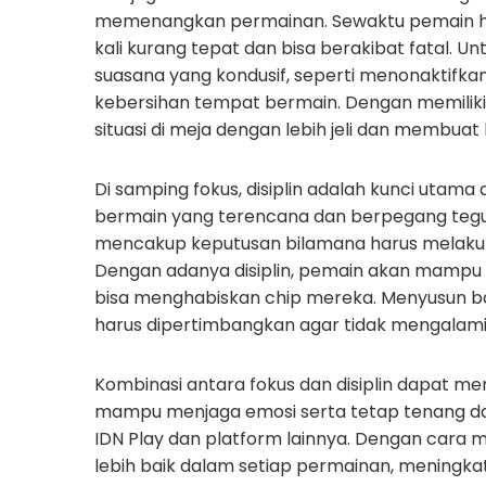
memenangkan permainan. Sewaktu pemain hila
kali kurang tepat dan bisa berakibat fatal. U
suasana yang kondusif, seperti menonaktifk
kebersihan tempat bermain. Dengan memiliki 
situasi di meja dengan lebih jeli dan membua
Di samping fokus, disiplin adalah kunci utama
bermain yang terencana dan berpegang teguh 
mencakup keputusan bilamana harus melakuka
Dengan adanya disiplin, pemain akan mampu 
bisa menghabiskan chip mereka. Menyusun ban
harus dipertimbangkan agar tidak mengalami
Kombinasi antara fokus dan disiplin dapat m
mampu menjaga emosi serta tetap tenang dal
IDN Play dan platform lainnya. Dengan cara 
lebih baik dalam setiap permainan, meningk