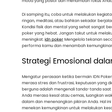
mood yang positif dan menambah fokus Anda
Di samping itu, coba untuk melakukan kegiata
ringan, meditasi, atau bahkan sekadar berj
Kondisi fisik dan mental yang sehat sangat 
poker yang hebat. Jangan takut untuk melak
meningkat.
idn poker
Mengelola tekanan seca
performa kamu dan menambah kemungkinan 
Strategi Emosional dal
Mengatur perasaan ketika bermain IDN Poker 
merasa stres dan frustrasi, keputusan yang di
berguna adalah mengenali tanda-tanda saat 
Anda merasa kesal atau cemas, luangkan wak
dalam dan menenangkan pikiran Anda. Hal in
menekan kemungkinan untuk melakukan kesa