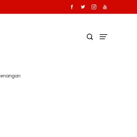
emenangan