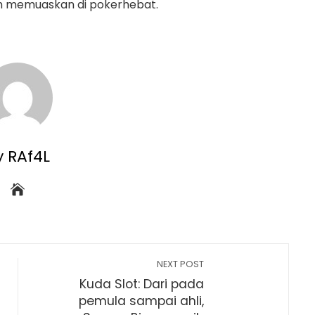
 memuaskan di pokerhebat.
y RAf4L
NEXT POST
Kuda Slot: Dari pada
pemula sampai ahli,