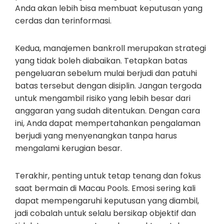
Anda akan lebih bisa membuat keputusan yang
cerdas dan terinformasi.
Kedua, manajemen bankroll merupakan strategi
yang tidak boleh diabaikan. Tetapkan batas
pengeluaran sebelum mulai berjudi dan patuhi
batas tersebut dengan disiplin. Jangan tergoda
untuk mengambil risiko yang lebih besar dari
anggaran yang sudah ditentukan. Dengan cara
ini, Anda dapat mempertahankan pengalaman
berjudi yang menyenangkan tanpa harus
mengalami kerugian besar.
Terakhir, penting untuk tetap tenang dan fokus
saat bermain di Macau Pools. Emosi sering kali
dapat mempengaruhi keputusan yang diambil,
jadi cobalah untuk selalu bersikap objektif dan