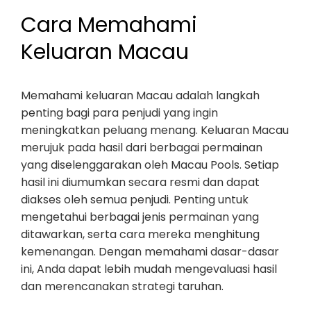
Cara Memahami
Keluaran Macau
Memahami keluaran Macau adalah langkah
penting bagi para penjudi yang ingin
meningkatkan peluang menang. Keluaran Macau
merujuk pada hasil dari berbagai permainan
yang diselenggarakan oleh Macau Pools. Setiap
hasil ini diumumkan secara resmi dan dapat
diakses oleh semua penjudi. Penting untuk
mengetahui berbagai jenis permainan yang
ditawarkan, serta cara mereka menghitung
kemenangan. Dengan memahami dasar-dasar
ini, Anda dapat lebih mudah mengevaluasi hasil
dan merencanakan strategi taruhan.