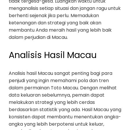
tidak tergesa-gesa. Luangkan waktu untuk
menganalisis setiap situasi dan jangan ragu untuk
berhenti sejenak jika perlu. Memadukan
ketenangan dan strategi yang baik akan
membantu Anda meraih hasil yang lebih baik
dalam perjudian di Macau.
Analisis Hasil Macau
Analisis hasil Macau sangat penting bagi para
penjudi yang ingin memahami pola dan tren
dalam permainan Toto Macau. Dengan melihat
data keluaran sebelumnya, pemain dapat
melakukan strategi yang lebih cerdas
berdasarkan statistik yang ada. Hasil Macau yang
konsisten dapat membantu menentukan angka-
angka yang lebih berpotensi untuk keluar,