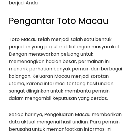
berjudi Anda.
Pengantar Toto Macau
Toto Macau telah menjadi salah satu bentuk
perjudian yang populer di kalangan masyarakat.
Dengan menawarkan peluang untuk
memenangkan hadiah besar, permainan ini
menarik perhatian banyak pemain dari berbagai
kalangan. Keluaran Macau menjadi sorotan
utama, karena informasi tentang hasil undian
sangat diinginkan untuk membantu pemain
dalam mengambil keputusan yang cerdas.
Setiap harinya, Pengeluaran Macau memberikan
data aktual mengenai hasil undian. Para pemain
berusaha untuk memanfaatkan informasi ini