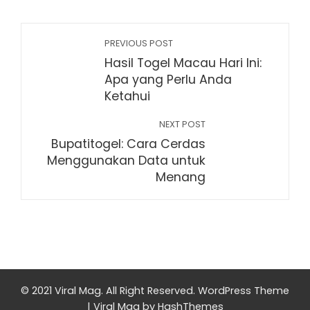
PREVIOUS POST
Hasil Togel Macau Hari Ini:
Apa yang Perlu Anda
Ketahui
NEXT POST
Bupatitogel: Cara Cerdas
Menggunakan Data untuk
Menang
© 2021 Viral Mag. All Right Reserved.
WordPress Theme
|
Viral Mag
by HashThemes