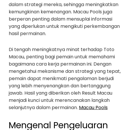
dalam strategi mereka, sehingga meningkatkan
kemungkinan kemenangan. Macau Pools juga
berperan penting dalam mensuplai informasi
yang diperlukan untuk mengikuti perkembangan
hasil permainan.
Di tengah meningkatnya minat terhadap Toto
Macau, penting bagi pemain untuk memahami
bagaimana cara kerja permainan ini. Dengan
mengetahui mekanisme dan strategi yang tepat,
pemain dapat menikmati pengalaman berjudi
yang lebih menyenangkan dan bertanggung
jawab. Hasil yang diberikan oleh Result Macau
menjadi kunci untuk merencanakan langkah
selanjutnya dalam permainan.
Macau Pools
Mengenal Pengeluaran