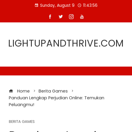
Skip
Sunday, August 9
11:43:56
to
content
LIGHTUPANDTHRIVE.COM
Home
Berita Games
Panduan Lengkap Perjudian Online: Temukan
Peluangmu!
BERITA GAMES