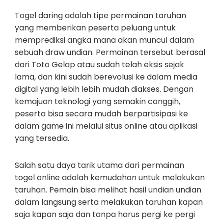
Togel daring adalah tipe permainan taruhan
yang memberikan peserta peluang untuk
memprediksi angka mana akan muncul dalam
sebuah draw undian. Permainan tersebut berasal
dari Toto Gelap atau sudah telah eksis sejak
lama, dan kini sudah berevolusi ke dalam media
digital yang lebih lebih mudah diakses. Dengan
kemajuan teknologi yang semakin canggih,
peserta bisa secara mudah berpartisipasi ke
dalam game ini melalui situs online atau aplikasi
yang tersedia.
Salah satu daya tarik utama dari permainan
togel online adalah kemudahan untuk melakukan
taruhan. Pemain bisa melihat hasil undian undian
dalam langsung serta melakukan taruhan kapan
saja kapan saja dan tanpa harus pergi ke pergi