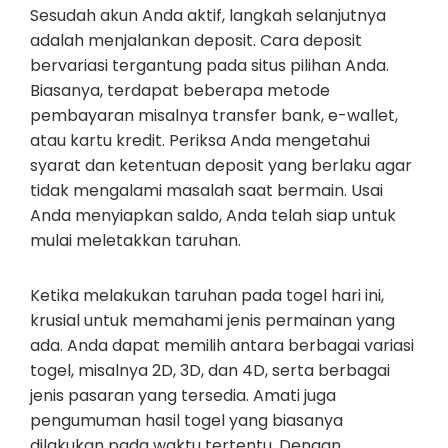
Sesudah akun Anda aktif, langkah selanjutnya
adalah menjalankan deposit. Cara deposit
bervariasi tergantung pada situs pilihan Anda.
Biasanya, terdapat beberapa metode
pembayaran misalnya transfer bank, e-wallet,
atau kartu kredit. Periksa Anda mengetahui
syarat dan ketentuan deposit yang berlaku agar
tidak mengalami masalah saat bermain. Usai
Anda menyiapkan saldo, Anda telah siap untuk
mulai meletakkan taruhan.
Ketika melakukan taruhan pada togel hari ini,
krusial untuk memahami jenis permainan yang
ada. Anda dapat memilih antara berbagai variasi
togel, misalnya 2D, 3D, dan 4D, serta berbagai
jenis pasaran yang tersedia. Amati juga
pengumuman hasil togel yang biasanya
dilakukan pada waktu tertentu. Dengan