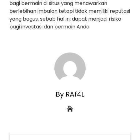
bagi bermain di situs yang menawarkan
berlebihan imbalan tetapi tidak memiliki reputasi
yang bagus, sebab hal ini dapat menjadi risiko
bagi investasi dan bermain Anda.
By RAf4L