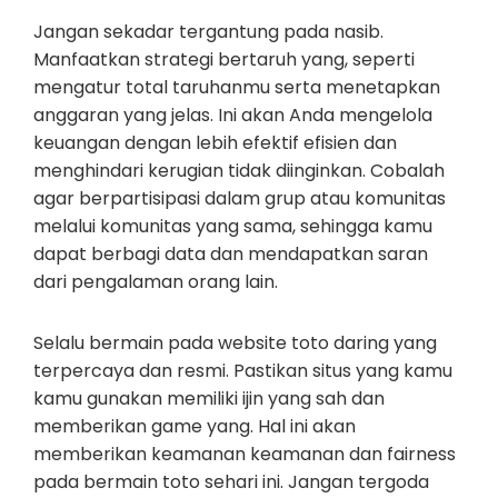
Jangan sekadar tergantung pada nasib.
Manfaatkan strategi bertaruh yang, seperti
mengatur total taruhanmu serta menetapkan
anggaran yang jelas. Ini akan Anda mengelola
keuangan dengan lebih efektif efisien dan
menghindari kerugian tidak diinginkan. Cobalah
agar berpartisipasi dalam grup atau komunitas
melalui komunitas yang sama, sehingga kamu
dapat berbagi data dan mendapatkan saran
dari pengalaman orang lain.
Selalu bermain pada website toto daring yang
terpercaya dan resmi. Pastikan situs yang kamu
kamu gunakan memiliki ijin yang sah dan
memberikan game yang. Hal ini akan
memberikan keamanan keamanan dan fairness
pada bermain toto sehari ini. Jangan tergoda