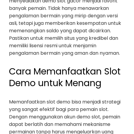
menyediakan demo slot gacor menjadi favorit
banyak pemain. Tidak hanya menawarkan
pengalaman bermain yang mirip dengan versi
asli, tetapi juga memberikan kesempatan untuk
memenangkan saldo yang dapat dicairkan.
Pastikan untuk memilih situs yang kredibel dan
memiliki lisensi resmi untuk menjamin
pengalaman bermain yang aman dan nyaman.
Cara Memanfaatkan Slot
Demo untuk Menang
Memanfaatkan slot demo bisa menjadi strategi
yang sangat efektif bagi para pemain slot.
Dengan menggunakan akun demo slot, pemain
dapat berlatih dan memahami mekanisme
permainan tanpa harus mengeluarkan uang