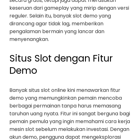
secara gratis, tetapi juga dapat merasakan
keseruan dari gameplay yang mirip dengan versi
reguler. Selain itu, banyak slot demo yang
dirancang agar tidak lag, memberikan
pengalaman bermain yang lancar dan
menyenangkan.
Situs Slot dengan Fitur
Demo
Banyak situs slot online kini menawarkan fitur
demo yang memungkinkan pemain mencoba
berbagai permainan tanpa harus memasang
taruhan uang nyata. Fitur ini sangat berguna bagi
pemain pemula yang ingin memahami cara kerja
mesin slot sebelum melakukan investasi. Dengan
akun demo, pengguna dapat mengeksplorasi