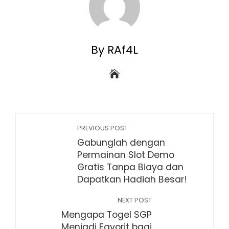
By RAf4L
PREVIOUS POST
Gabunglah dengan
Permainan Slot Demo
Gratis Tanpa Biaya dan
Dapatkan Hadiah Besar!
NEXT POST
Mengapa Togel SGP
Menjadi Favorit bagi