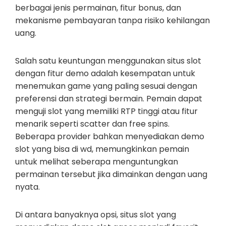
berbagai jenis permainan, fitur bonus, dan
mekanisme pembayaran tanpa risiko kehilangan
uang.
Salah satu keuntungan menggunakan situs slot
dengan fitur demo adalah kesempatan untuk
menemukan game yang paling sesuai dengan
preferensi dan strategi bermain. Pemain dapat
menguji slot yang memiliki RTP tinggi atau fitur
menarik seperti scatter dan free spins.
Beberapa provider bahkan menyediakan demo
slot yang bisa di wd, memungkinkan pemain
untuk melihat seberapa menguntungkan
permainan tersebut jika dimainkan dengan uang
nyata.
Di antara banyaknya opsi, situs slot yang