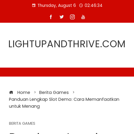
Skip
Thursday, August 6
02:46:34
to
content
LIGHTUPANDTHRIVE.COM
Home
Berita Games
Panduan Lengkap Slot Demo: Cara Memanfaatkan
untuk Menang
BERITA GAMES