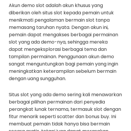
Akun demo slot adalah akun khusus yang
diberikan oleh situs slot kepada pemain untuk
menikmati pengalaman bermain slot tanpa
memasang taruhan nyata. Dengan akun ini,
pemain dapat mengakses berbagai permainan
slot yang ada demo-nya, sehingga mereka
dapat mengeksplorasi berbagai tema dan
tampilan permainan. Penggunaan akun demo
sangat menguntungkan bagi pemain yang ingin
meningkatkan keterampilan sebelum bermain
dengan uang sungguhan.
Situs slot yang ada demo sering kali menawarkan
berbagai pilihan permainan dari penyedia
perangkat lunak ternama, termasuk slot dengan
fitur menarik seperti scatter dan bonus buy. Ini
membuat pemain tidak hanya bisa bermain