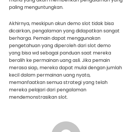
paling menguntungkan.
Akhirnya, meskipun akun demo slot tidak bisa
dicairkan, pengalaman yang didapatkan sangat
berharga. Pemain dapat menggunakan
pengetahuan yang diperoleh dari slot demo
yang bisa wd sebagai panduan saat mereka
beralih ke permainan uang asli. Jika pemain
merasa siap, mereka dapat mulai dengan jumlah
kecil dalam permainan uang nyata,
memanfaatkan semua strategi yang telah
mereka pelajari dari pengalaman
mendemonstrasikan slot.