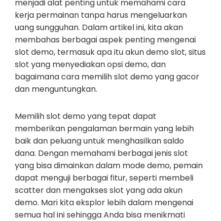
menjadi alat penting untuk memahami cara
kerja permainan tanpa harus mengeluarkan
uang sungguhan. Dalam artikel ini, kita akan
membahas berbagai aspek penting mengenai
slot demo, termasuk apa itu akun demo slot, situs
slot yang menyediakan opsi demo, dan
bagaimana cara memilih slot demo yang gacor
dan menguntungkan.
Memilih slot demo yang tepat dapat
memberikan pengalaman bermain yang lebih
baik dan peluang untuk menghasilkan saldo
dana. Dengan memahami berbagai jenis slot
yang bisa dimainkan dalam mode demo, pemain
dapat menguji berbagai fitur, seperti membeli
scatter dan mengakses slot yang ada akun
demo. Mari kita eksplor lebih dalam mengenai
semua hal ini sehingga Anda bisa menikmati