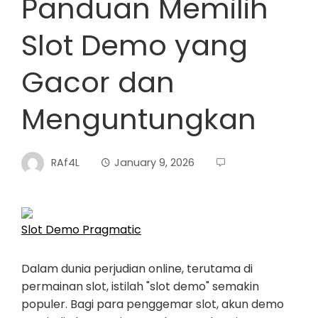
Panduan Memilih
Slot Demo yang
Gacor dan
Menguntungkan
RAf4L
January 9, 2026
Slot Demo Pragmatic
Dalam dunia perjudian online, terutama di
permainan slot, istilah "slot demo" semakin
populer. Bagi para penggemar slot, akun demo