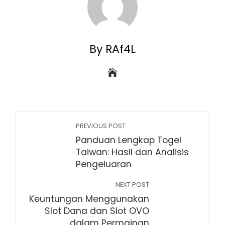
By RAf4L
PREVIOUS POST
Panduan Lengkap Togel
Taiwan: Hasil dan Analisis
Pengeluaran
NEXT POST
Keuntungan Menggunakan
Slot Dana dan Slot OVO
dalam Permainan