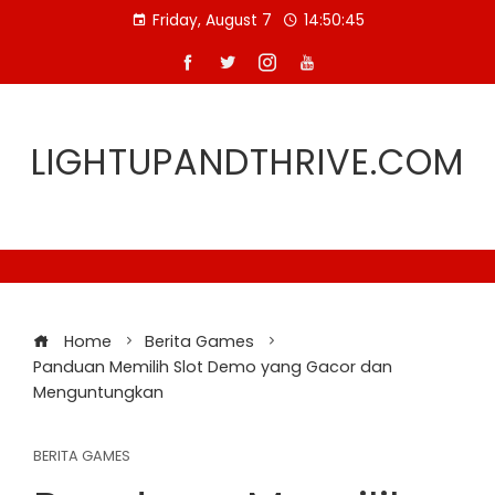
Skip
Friday, August 7
14:50:45
to
content
LIGHTUPANDTHRIVE.COM
Home
Berita Games
Panduan Memilih Slot Demo yang Gacor dan
Menguntungkan
BERITA GAMES