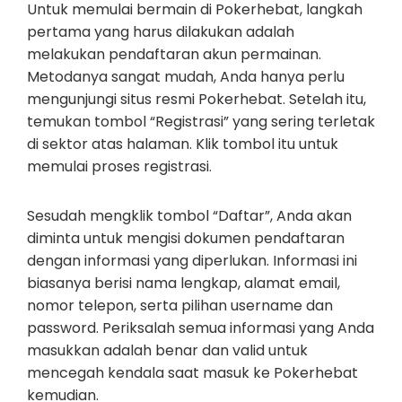
Untuk memulai bermain di Pokerhebat, langkah
pertama yang harus dilakukan adalah
melakukan pendaftaran akun permainan.
Metodanya sangat mudah, Anda hanya perlu
mengunjungi situs resmi Pokerhebat. Setelah itu,
temukan tombol “Registrasi” yang sering terletak
di sektor atas halaman. Klik tombol itu untuk
memulai proses registrasi.
Sesudah mengklik tombol “Daftar”, Anda akan
diminta untuk mengisi dokumen pendaftaran
dengan informasi yang diperlukan. Informasi ini
biasanya berisi nama lengkap, alamat email,
nomor telepon, serta pilihan username dan
password. Periksalah semua informasi yang Anda
masukkan adalah benar dan valid untuk
mencegah kendala saat masuk ke Pokerhebat
kemudian.