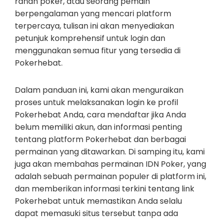
ranah poker, atau seorang pemain
berpengalaman yang mencari platform
terpercaya, tulisan ini akan menyediakan
petunjuk komprehensif untuk login dan
menggunakan semua fitur yang tersedia di
Pokerhebat.
Dalam panduan ini, kami akan menguraikan
proses untuk melaksanakan login ke profil
Pokerhebat Anda, cara mendaftar jika Anda
belum memiliki akun, dan informasi penting
tentang platform Pokerhebat dan berbagai
permainan yang ditawarkan. Di samping itu, kami
juga akan membahas permainan IDN Poker, yang
adalah sebuah permainan populer di platform ini,
dan memberikan informasi terkini tentang link
Pokerhebat untuk memastikan Anda selalu
dapat memasuki situs tersebut tanpa ada