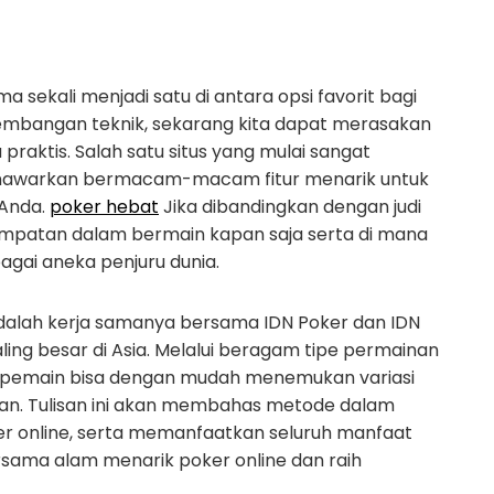
 sekali menjadi satu di antara opsi favorit bagi
kembangan teknik, sekarang kita dapat merasakan
raktis. Salah satu situs yang mulai sangat
enawarkan bermacam-macam fitur menarik untuk
Anda.
poker hebat
Jika dibandingkan dengan judi
empatan dalam bermain kapan saja serta di mana
agai aneka penjuru dunia.
adalah kerja samanya bersama IDN Poker dan IDN
ling besar di Asia. Melalui beragam tipe permainan
a pemain bisa dengan mudah menemukan variasi
ian. Tulisan ini akan membahas metode dalam
er online, serta memanfaatkan seluruh manfaat
ersama alam menarik poker online dan raih