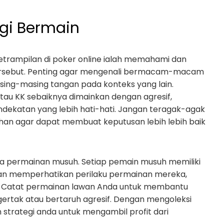
egi Bermain
etrampilan di poker online ialah memahami dan
tersebut. Penting agar mengenali bermacam-macam
ing-masing tangan pada konteks yang lain.
au KK sebaiknya dimainkan dengan agresif,
dekatan yang lebih hati-hati. Jangan teragak-agak
ruhan agar dapat membuat keputusan lebih lebih baik
ola permainan musuh. Setiap pemain musuh memiliki
ngan memperhatikan perilaku permainan mereka,
. Catat permainan lawan Anda untuk membantu
tak atau bertaruh agresif. Dengan mengoleksi
 strategi anda untuk mengambil profit dari