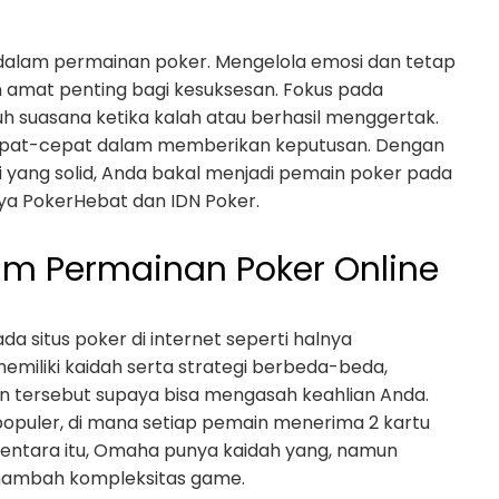
s dalam permainan poker. Mengelola emosi dan tetap
 amat penting bagi kesuksesan. Fokus pada
uh suasana ketika kalah atau berhasil menggertak.
k cepat-cepat dalam memberikan keputusan. Dengan
i yang solid, Anda bakal menjadi pemain poker pada
ya PokerHebat dan IDN Poker.
am Permainan Poker Online
a situs poker di internet seperti halnya
memiliki kaidah serta strategi berbeda-beda,
n tersebut supaya bisa mengasah keahlian Anda.
populer, di mana setiap pemain menerima 2 kartu
mentara itu, Omaha punya kaidah yang, namun
nambah kompleksitas game.