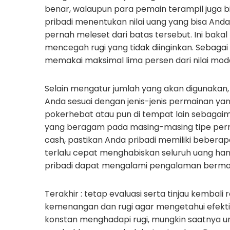
benar, walaupun para pemain terampil juga 
pribadi menentukan nilai uang yang bisa Anda
pernah meleset dari batas tersebut. Ini b
mencegah rugi yang tidak diinginkan. Sebag
memakai maksimal lima persen dari nilai moda
Selain mengatur jumlah yang akan digunakan,
Anda sesuai dengan jenis-jenis permainan yang
pokerhebat atau pun di tempat lain sebagaim
yang beragam pada masing-masing tipe perm
cash, pastikan Anda pribadi memiliki bebera
terlalu cepat menghabiskan seluruh uang han
pribadi dapat mengalami pengalaman bermai
Terakhir : tetap evaluasi serta tinjau kembali
kemenangan dan rugi agar mengetahui efektiv
konstan menghadapi rugi, mungkin saatnya un