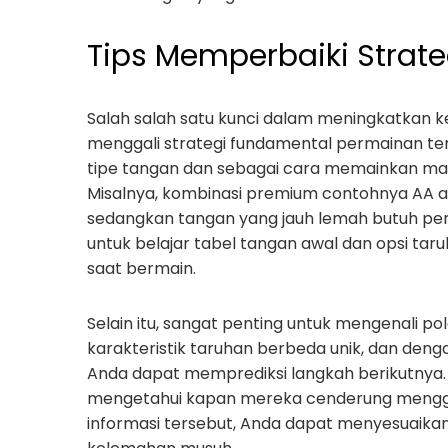
Tips Memperbaiki Strat
Salah salah satu kunci dalam meningkatkan k
menggali strategi fundamental permainan 
tipe tangan dan sebagai cara memainkan mas
Misalnya, kombinasi premium contohnya AA at
sedangkan tangan yang jauh lemah butuh pen
untuk belajar tabel tangan awal dan opsi ta
saat bermain.
Selain itu, sangat penting untuk mengenali p
karakteristik taruhan berbeda unik, dan de
Anda dapat memprediksi langkah berikutnya
mengetahui kapan mereka cenderung mengger
informasi tersebut, Anda dapat menyesuaikan