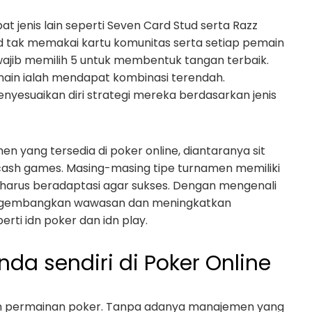
 jenis lain seperti Seven Card Stud serta Razz
d tak memakai kartu komunitas serta setiap pemain
ajib memilih 5 untuk membentuk tangan terbaik.
main ialah mendapat kombinasi terendah.
esuaikan diri strategi mereka berdasarkan jenis
men yang tersedia di poker online, diantaranya sit
cash games. Masing-masing tipe turnamen memiliki
 harus beradaptasi agar sukses. Dengan mengenali
 mengembangkan wawasan dan meningkatkan
ti idn poker dan idn play.
a sendiri di Poker Online
alam permainan poker. Tanpa adanya manajemen yang