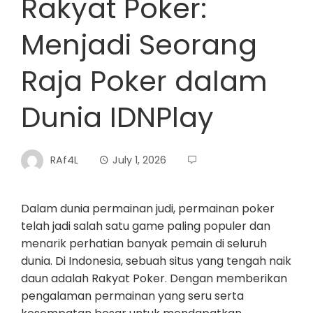
Rakyat Poker:
Menjadi Seorang
Raja Poker dalam
Dunia IDNPlay
RAf4L
July 1, 2026
Dalam dunia permainan judi, permainan poker
telah jadi salah satu game paling populer dan
menarik perhatian banyak pemain di seluruh
dunia. Di Indonesia, sebuah situs yang tengah naik
daun adalah Rakyat Poker. Dengan memberikan
pengalaman permainan yang seru serta