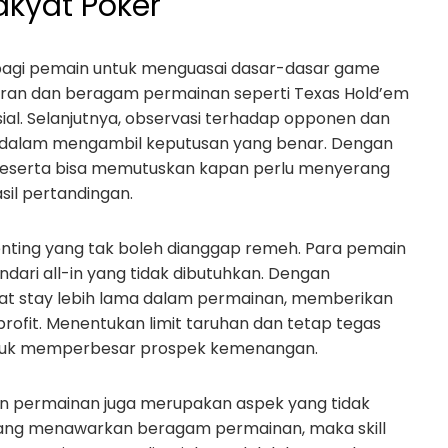
akyat Poker
al bagi pemain untuk menguasai dasar-dasar game
turan dan beragam permainan seperti Texas Hold’em
al. Selanjutnya, observasi terhadap opponen dan
 dalam mengambil keputusan yang benar. Dengan
peserta bisa memutuskan kapan perlu menyerang
sil pertandingan.
nting yang tak boleh dianggap remeh. Para pemain
dari all-in yang tidak dibutuhkan. Dengan
at stay lebih lama dalam permainan, memberikan
ofit. Menentukan limit taruhan dan tetap tegas
untuk memperbesar prospek kemenangan.
an permainan juga merupakan aspek yang tidak
 yang menawarkan beragam permainan, maka skill