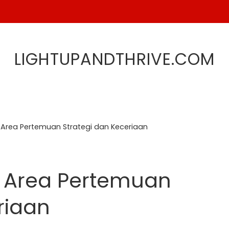
LIGHTUPANDTHRIVE.COM
 Area Pertemuan Strategi dan Keceriaan
 Area Pertemuan
riaan