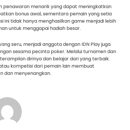
dan penawaran menarik yang dapat meningkatkan
atkan bonus awal, sementara pemain yang setia
si ini tidak hanya menghasilkan game menjadi lebih
han untuk menggapai hadiah besar.
ang seru, menjadi anggota dengan IDN Play juga
ngan sesama pecinta poker. Melalui turnamen dan
ampilan dirinya dan belajar dari yang terbaik.
au kompetisi dari pemain lain membuat
an dan menyenangkan.