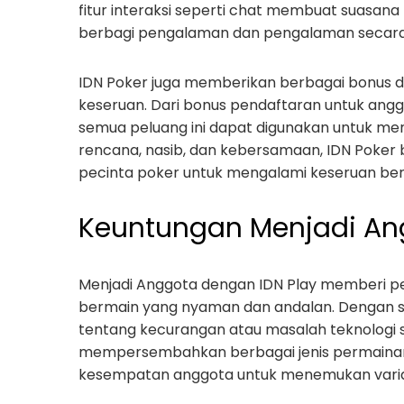
fitur interaksi seperti chat membuat suasana 
berbagi pengalaman dan pengalaman secara
IDN Poker juga memberikan berbagai bonus
keseruan. Dari bonus pendaftaran untuk angg
semua peluang ini dapat digunakan untuk m
rencana, nasib, dan kebersamaan, IDN Poke
pecinta poker untuk mengalami keseruan ber
Keuntungan Menjadi An
Menjadi Anggota dengan IDN Play memberi p
bermain yang nyaman dan andalan. Dengan si
tentang kecurangan atau masalah teknologi s
mempersembahkan berbagai jenis permainan
kesempatan anggota untuk menemukan varian