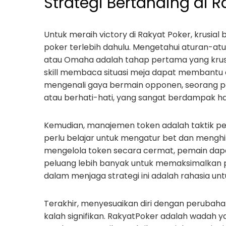
Strategi Bertanding di R
Untuk meraih victory di Rakyat Poker, krusi
poker terlebih dahulu. Mengetahui aturan-a
atau Omaha adalah tahap pertama yang krusi
skill membaca situasi meja dapat membantu
mengenali gaya bermain opponen, seorang 
atau berhati-hati, yang sangat berdampak ha
Kemudian, manajemen token adalah taktik pe
perlu belajar untuk mengatur bet dan menghin
mengelola token secara cermat, pemain dap
peluang lebih banyak untuk memaksimalkan pr
dalam menjaga strategi ini adalah rahasia 
Terakhir, menyesuaikan diri dengan perubah
kalah signifikan. RakyatPoker adalah wadah