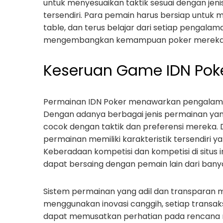
untuk menyesuaikan taktik sesuai dengan jen
tersendiri. Para pemain harus bersiap untuk 
table, dan terus belajar dari setiap pengal
mengembangkan kemampuan poker mereka
Keseruan Game IDN Pok
Permainan IDN Poker menawarkan pengalama
Dengan adanya berbagai jenis permainan yang
cocok dengan taktik dan preferensi mereka. 
permainan memiliki karakteristik tersendiri y
Keberadaan kompetisi dan kompetisi di situs 
dapat bersaing dengan pemain lain dari ban
Sistem permainan yang adil dan transparan 
menggunakan inovasi canggih, setiap transa
dapat memusatkan perhatian pada rencana me