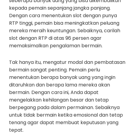
seberapa banyak uang yang bisa dikembalikan
kepada pemain sepanjang jangka panjang.
Dengan cara menentukan slot dengan punya
RTP tinggi, pemain bisa meningkatkan peluang
mereka meraih keuntungan. Sebaiknya, carilah
slot dengan RTP di atas 96 persen agar
memaksimalkan pengalaman bermain.
Tak hanya itu, mengatur modal dan pembatasan
bermain sangat penting. Pemain perlu
menentukan berapa banyak uang yang ingin
ditaruhkan dan berapa lama mereka akan
bermain. Dengan cara ini, Anda dapat
mengelakkan kehilangan besar dan tetap
berpegang pada dalam permainan. Sebaiknya
untuk tidak bermain ketika emosional dan tetap
tenang agar dapat membuat keputusan yang
tepat.