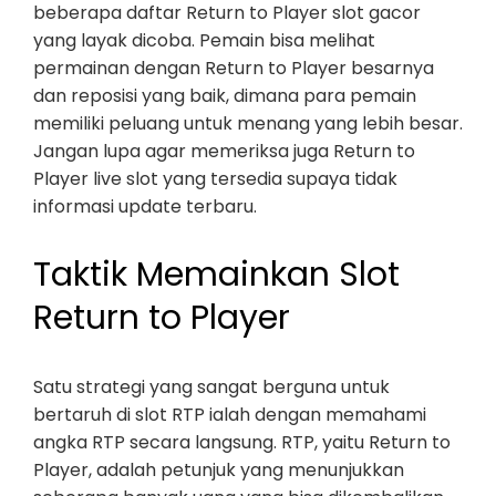
beberapa daftar Return to Player slot gacor
yang layak dicoba. Pemain bisa melihat
permainan dengan Return to Player besarnya
dan reposisi yang baik, dimana para pemain
memiliki peluang untuk menang yang lebih besar.
Jangan lupa agar memeriksa juga Return to
Player live slot yang tersedia supaya tidak
informasi update terbaru.
Taktik Memainkan Slot
Return to Player
Satu strategi yang sangat berguna untuk
bertaruh di slot RTP ialah dengan memahami
angka RTP secara langsung. RTP, yaitu Return to
Player, adalah petunjuk yang menunjukkan