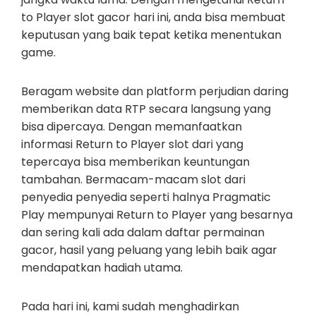
to Player slot gacor hari ini, anda bisa membuat
keputusan yang baik tepat ketika menentukan
game.
Beragam website dan platform perjudian daring
memberikan data RTP secara langsung yang
bisa dipercaya. Dengan memanfaatkan
informasi Return to Player slot dari yang
tepercaya bisa memberikan keuntungan
tambahan. Bermacam-macam slot dari
penyedia penyedia seperti halnya Pragmatic
Play mempunyai Return to Player yang besarnya
dan sering kali ada dalam daftar permainan
gacor, hasil yang peluang yang lebih baik agar
mendapatkan hadiah utama.
Pada hari ini, kami sudah menghadirkan