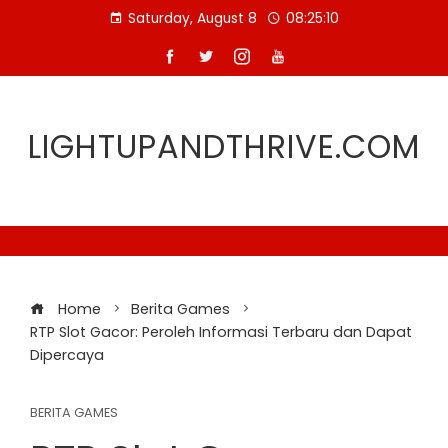
Skip
Saturday, August 8
08:25:10
to
content
LIGHTUPANDTHRIVE.COM
Home
Berita Games
RTP Slot Gacor: Peroleh Informasi Terbaru dan Dapat
Dipercaya
BERITA GAMES