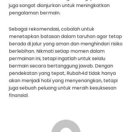
juga sangat dianjurkan untuk meningkatkan
pengalaman bermain.
Sebagai rekomendasi, cobalah untuk
menetapkan batasan dalam taruhan agar tetap
berada di jalur yang aman dan menghindari risiko
berlebihan. Nikmati setiap momen dalam
permainan ini, tetapi ingatlah untuk selalu
bermain secara bertanggung jawab. Dengan
pendekatan yang tepat, Rubah4d tidak hanya
akan menjadi hobi yang menyenangkan, tetapi
juga sebuah peluang untuk meraih kesuksesan
finansial.