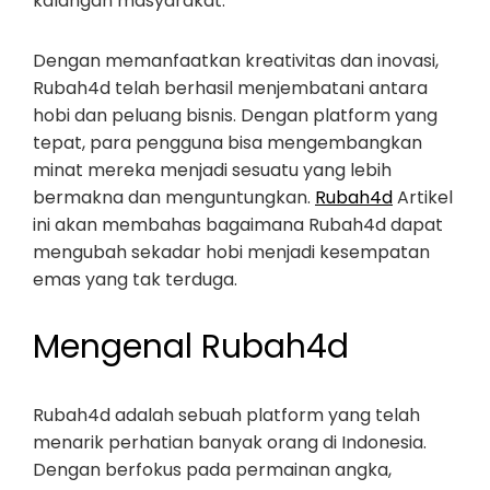
kalangan masyarakat.
Dengan memanfaatkan kreativitas dan inovasi,
Rubah4d telah berhasil menjembatani antara
hobi dan peluang bisnis. Dengan platform yang
tepat, para pengguna bisa mengembangkan
minat mereka menjadi sesuatu yang lebih
bermakna dan menguntungkan.
Rubah4d
Artikel
ini akan membahas bagaimana Rubah4d dapat
mengubah sekadar hobi menjadi kesempatan
emas yang tak terduga.
Mengenal Rubah4d
Rubah4d adalah sebuah platform yang telah
menarik perhatian banyak orang di Indonesia.
Dengan berfokus pada permainan angka,