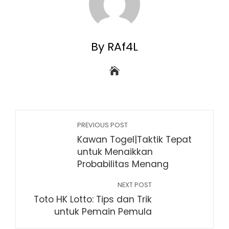
By RAf4L
PREVIOUS POST
Kawan Togel|Taktik Tepat
untuk Menaikkan
Probabilitas Menang
NEXT POST
Toto HK Lotto: Tips dan Trik
untuk Pemain Pemula