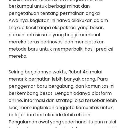
berkumpul untuk berbagi minat dan
pengetahuan tentang permainan angka.
Awalnya, kegiatan ini hanya dilakukan dalam
lingkup kecil tanpa ekspektasi yang besar,
namun antusiasme yang tinggi membuat
mereka terus berinovasi dan menciptakan
metode baru untuk memperbaiki hasil prediksi
mereka.
Seiring berjalannya waktu, Rubah4d mulai
menarik perhatian lebih banyak orang. Para
penggemar baru bergabung, dan komunitas ini
berkembang pesat. Dengan adanya platform
online, informasi dan strategi bisa tersebar lebih
luas, memungkinkan anggota komunitas untuk
belajar dan bertukar ide lebih efisien.
Pengalaman awal yang sederhana itu pun mulai