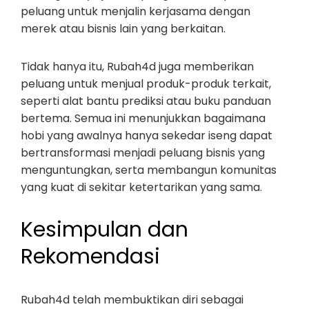
peluang untuk menjalin kerjasama dengan
merek atau bisnis lain yang berkaitan.
Tidak hanya itu, Rubah4d juga memberikan
peluang untuk menjual produk-produk terkait,
seperti alat bantu prediksi atau buku panduan
bertema. Semua ini menunjukkan bagaimana
hobi yang awalnya hanya sekedar iseng dapat
bertransformasi menjadi peluang bisnis yang
menguntungkan, serta membangun komunitas
yang kuat di sekitar ketertarikan yang sama.
Kesimpulan dan
Rekomendasi
Rubah4d telah membuktikan diri sebagai