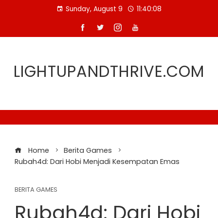
Skip
Sunday, August 9
11:40:08
to
content
LIGHTUPANDTHRIVE.COM
Home
Berita Games
Rubah4d: Dari Hobi Menjadi Kesempatan Emas
BERITA GAMES
Rubah4d: Dari Hobi