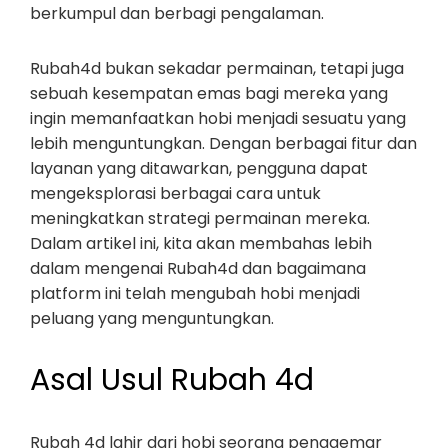
berkumpul dan berbagi pengalaman.
Rubah4d bukan sekadar permainan, tetapi juga
sebuah kesempatan emas bagi mereka yang
ingin memanfaatkan hobi menjadi sesuatu yang
lebih menguntungkan. Dengan berbagai fitur dan
layanan yang ditawarkan, pengguna dapat
mengeksplorasi berbagai cara untuk
meningkatkan strategi permainan mereka.
Dalam artikel ini, kita akan membahas lebih
dalam mengenai Rubah4d dan bagaimana
platform ini telah mengubah hobi menjadi
peluang yang menguntungkan.
Asal Usul Rubah 4d
Rubah 4d lahir dari hobi seorang penggemar