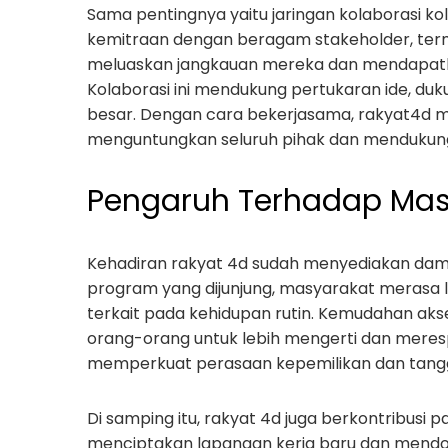
Sama pentingnya yaitu jaringan kolaborasi ko
kemitraan dengan beragam stakeholder, ter
meluaskan jangkauan mereka dan mendapatk
Kolaborasi ini mendukung pertukaran ide, duku
besar. Dengan cara bekerjasama, rakyat4d 
menguntungkan seluruh pihak dan mendukung
Pengaruh Terhadap Mas
Kehadiran rakyat 4d sudah menyediakan da
program yang dijunjung, masyarakat merasa l
terkait pada kehidupan rutin. Kemudahan aks
orang-orang untuk lebih mengerti dan meresp
memperkuat perasaan kepemilikan dan tanggu
Di samping itu, rakyat 4d juga berkontribusi
menciptakan lapangan kerja baru dan mendo