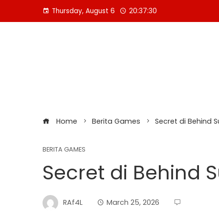
Skip
Thursday, August 6
20:37:30
to
content
Home
Berita Games
Secret di Behind 
BERITA GAMES
Secret di Behind 
RAf4L
March 25, 2026