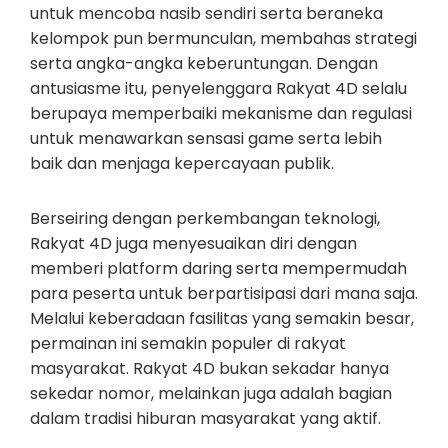
untuk mencoba nasib sendiri serta beraneka
kelompok pun bermunculan, membahas strategi
serta angka-angka keberuntungan. Dengan
antusiasme itu, penyelenggara Rakyat 4D selalu
berupaya memperbaiki mekanisme dan regulasi
untuk menawarkan sensasi game serta lebih
baik dan menjaga kepercayaan publik.
Berseiring dengan perkembangan teknologi,
Rakyat 4D juga menyesuaikan diri dengan
memberi platform daring serta mempermudah
para peserta untuk berpartisipasi dari mana saja.
Melalui keberadaan fasilitas yang semakin besar,
permainan ini semakin populer di rakyat
masyarakat. Rakyat 4D bukan sekadar hanya
sekedar nomor, melainkan juga adalah bagian
dalam tradisi hiburan masyarakat yang aktif.