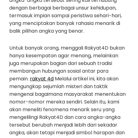
angka-angka tersebut sering kali terhubung
dengan berbagai berbagai unsur kehidupan,
termasuk impian sampai peristiwa sehari-hari,
yang menciptakan banyak rahasia menarik di
balik pilihan angka yang benar.
Untuk banyak orang, menggali Rakyat4D bukan
hanya kesempatan agar menang, melainkan
juga merupakan bagian dari sebuah tradisi
membangun hubungan sosial antar para
pemain.
rakyat 4d
Melalui artikel ini, kita akan
mengungkap sejumlah misteri dan taktik
mengenai bagaimana masyarakat menentukan
nomor-nomor mereka sendiri. Selain itu, kami
akan meneliti fenomena menarik seru yang
mengelilingi Rakyat4D dan cara angka-angka
tersebut berubah menjadi lebih dari sekadar
angka, akan tetapi menjadi simbol harapan dan