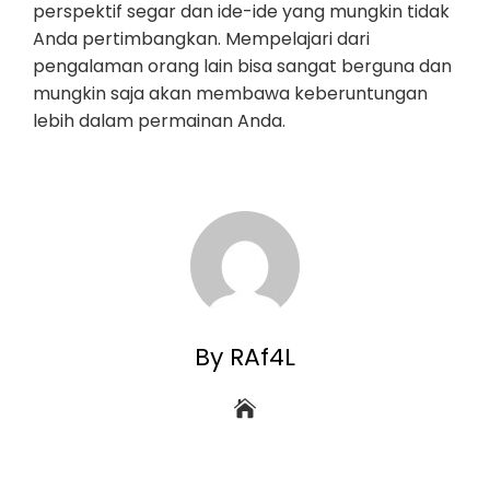
perspektif segar dan ide-ide yang mungkin tidak
Anda pertimbangkan. Mempelajari dari
pengalaman orang lain bisa sangat berguna dan
mungkin saja akan membawa keberuntungan
lebih dalam permainan Anda.
By RAf4L