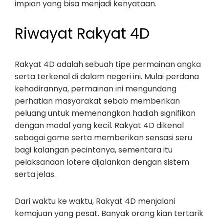
impian yang bisa menjadi kenyataan.
Riwayat Rakyat 4D
Rakyat 4D adalah sebuah tipe permainan angka
serta terkenal di dalam negeri ini. Mulai perdana
kehadirannya, permainan ini mengundang
perhatian masyarakat sebab memberikan
peluang untuk memenangkan hadiah signifikan
dengan modal yang kecil. Rakyat 4D dikenal
sebagai game serta memberikan sensasi seru
bagi kalangan pecintanya, sementara itu
pelaksanaan lotere dijalankan dengan sistem
serta jelas.
Dari waktu ke waktu, Rakyat 4D menjalani
kemajuan yang pesat. Banyak orang kian tertarik