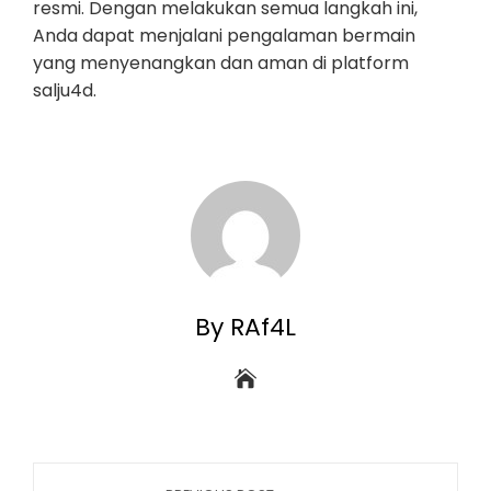
resmi. Dengan melakukan semua langkah ini,
Anda dapat menjalani pengalaman bermain
yang menyenangkan dan aman di platform
salju4d.
By RAf4L