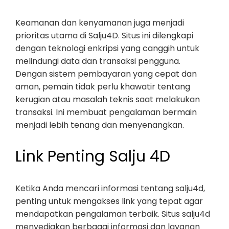
Keamanan dan kenyamanan juga menjadi
prioritas utama di Salju4D. Situs ini dilengkapi
dengan teknologi enkripsi yang canggih untuk
melindungi data dan transaksi pengguna.
Dengan sistem pembayaran yang cepat dan
aman, pemain tidak perlu khawatir tentang
kerugian atau masalah teknis saat melakukan
transaksi. Ini membuat pengalaman bermain
menjadi lebih tenang dan menyenangkan.
Link Penting Salju 4D
Ketika Anda mencari informasi tentang salju4d,
penting untuk mengakses link yang tepat agar
mendapatkan pengalaman terbaik. Situs salju4d
menyediakan berbagai informasi dan layanan