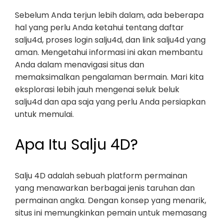
Sebelum Anda terjun lebih dalam, ada beberapa
hal yang perlu Anda ketahui tentang daftar
salju4d, proses login salju4d, dan link salju4d yang
aman. Mengetahui informasi ini akan membantu
Anda dalam menavigasi situs dan
memaksimalkan pengalaman bermain. Mari kita
eksplorasi lebih jauh mengenai seluk beluk
salju4d dan apa saja yang perlu Anda persiapkan
untuk memulai.
Apa Itu Salju 4D?
Salju 4D adalah sebuah platform permainan
yang menawarkan berbagai jenis taruhan dan
permainan angka. Dengan konsep yang menarik,
situs ini memungkinkan pemain untuk memasang