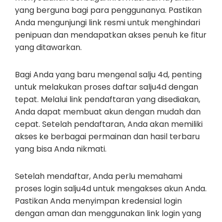
yang berguna bagi para penggunanya. Pastikan
Anda mengunjungi link resmi untuk menghindari
penipuan dan mendapatkan akses penuh ke fitur
yang ditawarkan.
Bagi Anda yang baru mengenal salju 4d, penting
untuk melakukan proses daftar salju4d dengan
tepat. Melalui link pendaftaran yang disediakan,
Anda dapat membuat akun dengan mudah dan
cepat. Setelah pendaftaran, Anda akan memiliki
akses ke berbagai permainan dan hasil terbaru
yang bisa Anda nikmati.
Setelah mendaftar, Anda perlu memahami
proses login salju4d untuk mengakses akun Anda.
Pastikan Anda menyimpan kredensial login
dengan aman dan menggunakan link login yang