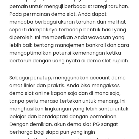
pemain untuk menguji berbagai strategi taruhan.
Pada permainan demo slot, Anda dapat
mencoba berbagai ukuran taruhan dan melihat
seperti dampaknya terhadap bentuk hasil yang
diperoleh. Ini memberikan Anda wawasan yang
lebih baik tentang manajemen bankroll dan cara
mengoptimalkan potensi kemenangan ketika
bertaruh dengan uang nyata di demo slot rupiah.
Sebagai penutup, menggunakan account demo
amat linier dan praktis. Anda bisa mengakses
demo slot online kapan saja dan di mana saja,
tanpa perlu merasa tertekan untuk menang. Ini
menghasilkan lingkungan yang lebih santai untuk
belajar dan beradaptasi dengan permainan.
Dengan demikian, akun demo slot PG sangat
berharga bagi siapa pun yang ingin