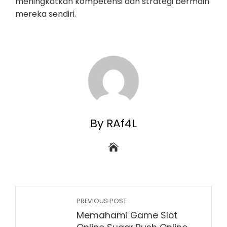
meningkatkan kompetensi dan strategi bermain
mereka sendiri.
By RAf4L
PREVIOUS POST
Memahami Game Slot