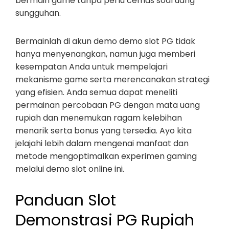
bermain game tanpa perlu cemas soal uang
sungguhan.
Bermainlah di akun demo demo slot PG tidak
hanya menyenangkan, namun juga memberi
kesempatan Anda untuk mempelajari
mekanisme game serta merencanakan strategi
yang efisien. Anda semua dapat meneliti
permainan percobaan PG dengan mata uang
rupiah dan menemukan ragam kelebihan
menarik serta bonus yang tersedia. Ayo kita
jelajahi lebih dalam mengenai manfaat dan
metode mengoptimalkan experimen gaming
melalui demo slot online ini.
Panduan Slot
Demonstrasi PG Rupiah