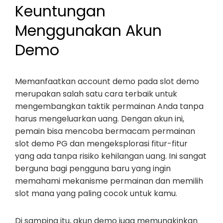
Keuntungan
Menggunakan Akun
Demo
Memanfaatkan account demo pada slot demo
merupakan salah satu cara terbaik untuk
mengembangkan taktik permainan Anda tanpa
harus mengeluarkan uang. Dengan akun ini,
pemain bisa mencoba bermacam permainan
slot demo PG dan mengeksplorasi fitur-fitur
yang ada tanpa risiko kehilangan uang. Ini sangat
berguna bagi pengguna baru yang ingin
memahami mekanisme permainan dan memilih
slot mana yang paling cocok untuk kamu.
Di samping itu, akun demo juga memungkinkan