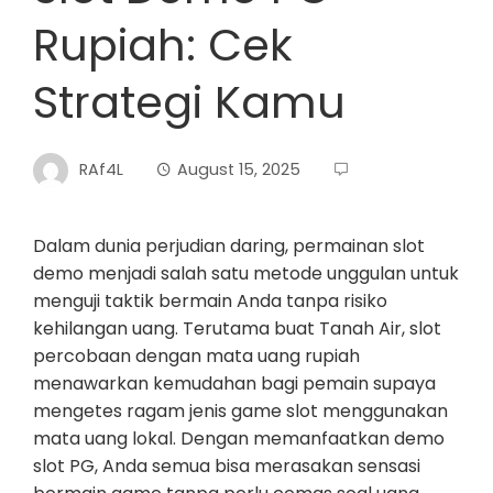
Rupiah: Cek
Strategi Kamu
RAf4L
August 15, 2025
Dalam dunia perjudian daring, permainan slot
demo menjadi salah satu metode unggulan untuk
menguji taktik bermain Anda tanpa risiko
kehilangan uang. Terutama buat Tanah Air, slot
percobaan dengan mata uang rupiah
menawarkan kemudahan bagi pemain supaya
mengetes ragam jenis game slot menggunakan
mata uang lokal. Dengan memanfaatkan demo
slot PG, Anda semua bisa merasakan sensasi