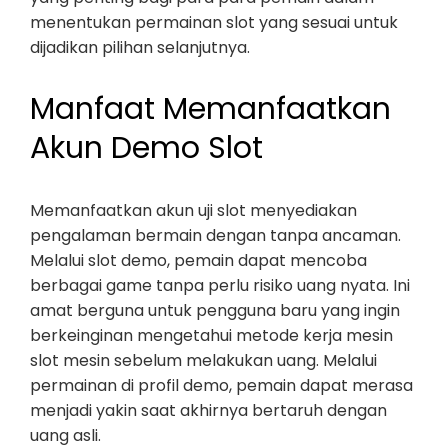
menentukan permainan slot yang sesuai untuk
dijadikan pilihan selanjutnya.
Manfaat Memanfaatkan
Akun Demo Slot
Memanfaatkan akun uji slot menyediakan
pengalaman bermain dengan tanpa ancaman.
Melalui slot demo, pemain dapat mencoba
berbagai game tanpa perlu risiko uang nyata. Ini
amat berguna untuk pengguna baru yang ingin
berkeinginan mengetahui metode kerja mesin
slot mesin sebelum melakukan uang. Melalui
permainan di profil demo, pemain dapat merasa
menjadi yakin saat akhirnya bertaruh dengan
uang asli.