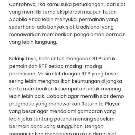
Contohnya, jika kamu suka petualangan , cari slot
yang memiliki tema eksplorasi maupun hutan.
Apabila Anda lebih menyukai permainan yang
sederhana, ada banyak slot tradisional yang
menawarkan memberikan pengalaman bermain
yang lebih langsung.
Selanjutnya, kritis untuk mengecek RTP untuk
pemain dan RTP setiap masing-masing
permainan. Mesin slot dengan RTP yang besar
sering lebih menghasilkan keuntungan di jangka
serta memberikan kesempatan untuk menang
lebih lebih baik. Cobalah agar memilih slot demo
pragmatic yang menawarkan Return to Player
yang besar agar mendalami gambaran yang
lebih jelas tentang potensi menang sebelum
bermain dana uang sungguhan. Dengan
menggunakan menggunakan akun demo slot,