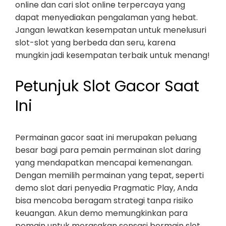
online dan cari slot online terpercaya yang
dapat menyediakan pengalaman yang hebat.
Jangan lewatkan kesempatan untuk menelusuri
slot-slot yang berbeda dan seru, karena
mungkin jadi kesempatan terbaik untuk menang!
Petunjuk Slot Gacor Saat
Ini
Permainan gacor saat ini merupakan peluang
besar bagi para pemain permainan slot daring
yang mendapatkan mencapai kemenangan.
Dengan memilih permainan yang tepat, seperti
demo slot dari penyedia Pragmatic Play, Anda
bisa mencoba beragam strategi tanpa risiko
keuangan. Akun demo memungkinkan para
pemain untuk merasakan sensasi bermain slot