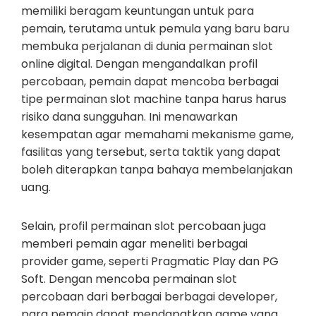
memiliki beragam keuntungan untuk para
pemain, terutama untuk pemula yang baru baru
membuka perjalanan di dunia permainan slot
online digital. Dengan mengandalkan profil
percobaan, pemain dapat mencoba berbagai
tipe permainan slot machine tanpa harus harus
risiko dana sungguhan. Ini menawarkan
kesempatan agar memahami mekanisme game,
fasilitas yang tersebut, serta taktik yang dapat
boleh diterapkan tanpa bahaya membelanjakan
uang.
Selain, profil permainan slot percobaan juga
memberi pemain agar meneliti berbagai
provider game, seperti Pragmatic Play dan PG
Soft. Dengan mencoba permainan slot
percobaan dari berbagai berbagai developer,
para pemain dapat mendapatkan game yang