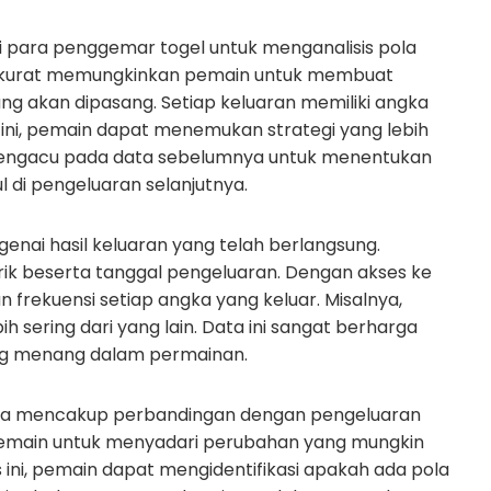
 para penggemar togel untuk menganalisis pola
 akurat memungkinkan pemain untuk membuat
ng akan dipasang. Setiap keluaran memiliki angka
ini, pemain dapat menemukan strategi yang lebih
u mengacu pada data sebelumnya untuk menentukan
di pengeluaran selanjutnya.
nai hasil keluaran yang telah berlangsung.
arik beserta tanggal pengeluaran. Dengan akses ke
an frekuensi setiap angka yang keluar. Misalnya,
 sering dari yang lain. Data ini sangat berharga
ng menang dalam permainan.
 juga mencakup perbandingan dengan pengeluaran
 pemain untuk menyadari perubahan yang mungkin
s ini, pemain dapat mengidentifikasi apakah ada pola