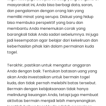
masyarakat ini, Anda bisa berbagi data, saran,
dan pengalaman dengan orang lain yang
memiliki minat yang serupa. Diskusi yang hidup
bisa membuka perspektif yang baru dan
membantu Anda menemukan corak yang
barangkali tidak Anda sadari sebelumnya. Ini juga
jadi kesempatan agar belajar dari kekeliruan dan
keberhasilan pihak lain dalam permainan kuda
togel.
Terakhir, pastikan untuk mengatur anggaran
Anda dengan baik. Tentukan batasan uang yang
akan Anda investasikan untuk bermain togel
kuda, dan tidak pernah melebihi batas tersebut.
Bermain dengan kebijaksanaan tidak hanya
melindungi keuangan Anda, tetapi juga membuat
aktivitas bermain menjadi lebih menyenangkan.