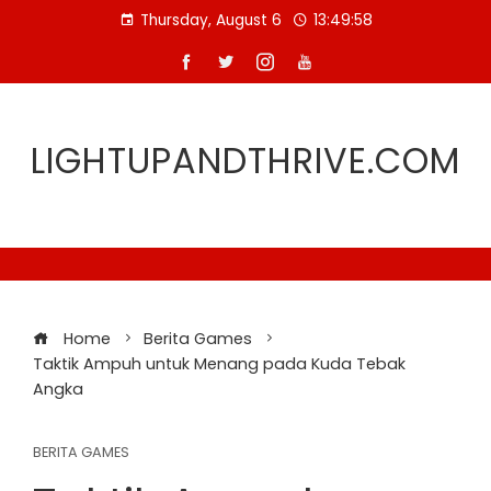
Skip
Thursday, August 6
13:49:59
to
content
LIGHTUPANDTHRIVE.COM
Home
Berita Games
Taktik Ampuh untuk Menang pada Kuda Tebak
Angka
BERITA GAMES