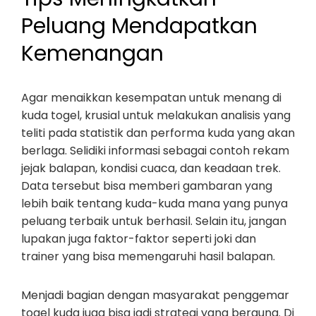
Peluang Mendapatkan
Kemenangan
Agar menaikkan kesempatan untuk menang di
kuda togel, krusial untuk melakukan analisis yang
teliti pada statistik dan performa kuda yang akan
berlaga. Selidiki informasi sebagai contoh rekam
jejak balapan, kondisi cuaca, dan keadaan trek.
Data tersebut bisa memberi gambaran yang
lebih baik tentang kuda-kuda mana yang punya
peluang terbaik untuk berhasil. Selain itu, jangan
lupakan juga faktor-faktor seperti joki dan
trainer yang bisa memengaruhi hasil balapan.
Menjadi bagian dengan masyarakat penggemar
togel kuda juga bisa jadi strategi yang berguna. Di