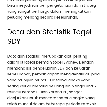
bisa menjadi sumber pengetahuan dan strategi
yang sangat berharga dalam meningkatkan
peluang menang secara keseluruhan.
Data dan Statistik Togel
SDY
Data dan statistik merupakan alat penting
dalam strategi bermain togel Sydney. Dengan
menganalisis pengeluaran SDY dan keluaran
sebelumnya, pemain dapat mengidentifikasi pola
yang mungkin muncul. Biasanya, angka yang
sering keluar memiliki peluang lebih tinggi untuk
muncul kembali. Oleh karena itu, sangat
dianjurkan untuk mencatat semua angka yang
telah muncul dalam beberapa periode terakhir