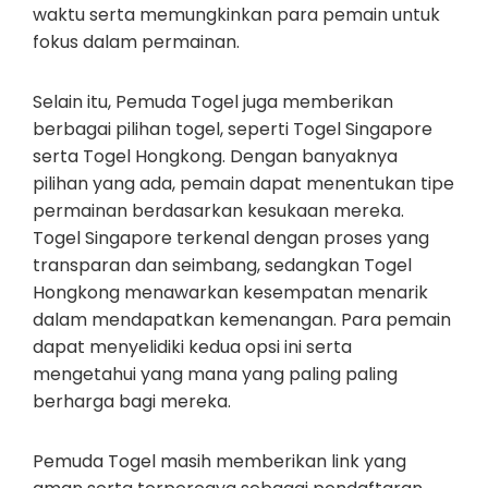
waktu serta memungkinkan para pemain untuk
fokus dalam permainan.
Selain itu, Pemuda Togel juga memberikan
berbagai pilihan togel, seperti Togel Singapore
serta Togel Hongkong. Dengan banyaknya
pilihan yang ada, pemain dapat menentukan tipe
permainan berdasarkan kesukaan mereka.
Togel Singapore terkenal dengan proses yang
transparan dan seimbang, sedangkan Togel
Hongkong menawarkan kesempatan menarik
dalam mendapatkan kemenangan. Para pemain
dapat menyelidiki kedua opsi ini serta
mengetahui yang mana yang paling paling
berharga bagi mereka.
Pemuda Togel masih memberikan link yang