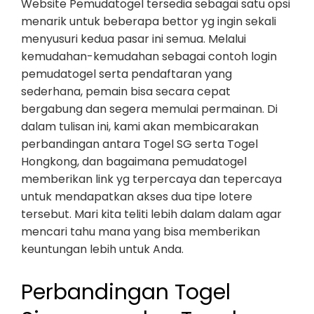
Website Pemudatogel tersedia sebagai satu opsi
menarik untuk beberapa bettor yg ingin sekali
menyusuri kedua pasar ini semua. Melalui
kemudahan-kemudahan sebagai contoh login
pemudatogel serta pendaftaran yang
sederhana, pemain bisa secara cepat
bergabung dan segera memulai permainan. Di
dalam tulisan ini, kami akan membicarakan
perbandingan antara Togel SG serta Togel
Hongkong, dan bagaimana pemudatogel
memberikan link yg terpercaya dan tepercaya
untuk mendapatkan akses dua tipe lotere
tersebut. Mari kita teliti lebih dalam dalam agar
mencari tahu mana yang bisa memberikan
keuntungan lebih untuk Anda.
Perbandingan Togel