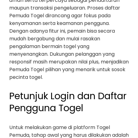
aman serta terpercaya sebagai pendaftaran
maupun transaksi pengeluaran. Proses daftar
Pemuda Togel dirancang agar fokus pada
kenyamanan serta keamanan pengguna.
Dengan adanya fitur ini, pemain bisa secara
mudah bergabung dan mulai rasakan
pengalaman bermain togel yang
menyenangkan. Dukungan pelanggan yang
responsif masih merupakan nilai plus, menjadikan
Pemuda Togel pilihan yang menarik untuk sosok
pecinta togel.
Petunjuk Login dan Daftar
Pengguna Togel
Untuk melakukan game di platform Togel
Pemuda, tahap awal yang harus dilakukan adalah