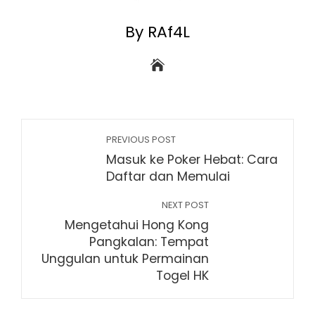
By RAf4L
PREVIOUS POST
Masuk ke Poker Hebat: Cara
Daftar dan Memulai
NEXT POST
Mengetahui Hong Kong
Pangkalan: Tempat
Unggulan untuk Permainan
Togel HK