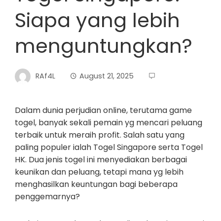
Siapa yang lebih
menguntungkan?
RAf4L
August 21, 2025
Dalam dunia perjudian online, terutama game
togel, banyak sekali pemain yg mencari peluang
terbaik untuk meraih profit. Salah satu yang
paling populer ialah Togel Singapore serta Togel
HK. Dua jenis togel ini menyediakan berbagai
keunikan dan peluang, tetapi mana yg lebih
menghasilkan keuntungan bagi beberapa
penggemarnya?