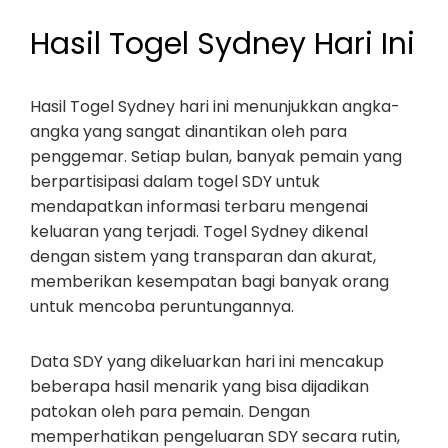
Hasil Togel Sydney Hari Ini
Hasil Togel Sydney hari ini menunjukkan angka-
angka yang sangat dinantikan oleh para
penggemar. Setiap bulan, banyak pemain yang
berpartisipasi dalam togel SDY untuk
mendapatkan informasi terbaru mengenai
keluaran yang terjadi. Togel Sydney dikenal
dengan sistem yang transparan dan akurat,
memberikan kesempatan bagi banyak orang
untuk mencoba peruntungannya.
Data SDY yang dikeluarkan hari ini mencakup
beberapa hasil menarik yang bisa dijadikan
patokan oleh para pemain. Dengan
memperhatikan pengeluaran SDY secara rutin,