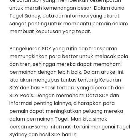
keluaran SDY yang memberikan kesempatan
untuk meraih kemenangan besar. Dalam dunia
Togel Sidney, data dan informasi yang akurat
sangat penting untuk membantu pemain dalam
membuat keputusan yang tepat.
Pengeluaran SDY yang rutin dan transparan
memungkinkan para bettor untuk melacak pola
dan tren, sehingga mereka dapat memahami
permainan dengan lebih baik. Dalam artikel ini,
kita akan mengupas tuntas tentang Keluaran
SDY dan hasil-hasil terbaru yang diperoleh dari
SDY Pools. Dengan memahami Data SDY dan
informasi penting lainnya, diharapkan para
pemain dapat meningkatkan peluang mereka
dalam permainan Togel. Mari kita simak
bersama-sama informasi terkini mengenai Togel
Sydney dan hasil SDY hari ini.