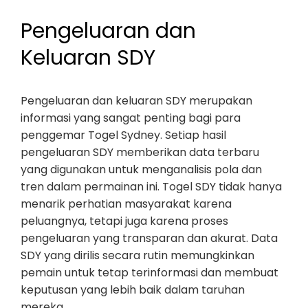
Pengeluaran dan
Keluaran SDY
Pengeluaran dan keluaran SDY merupakan
informasi yang sangat penting bagi para
penggemar Togel Sydney. Setiap hasil
pengeluaran SDY memberikan data terbaru
yang digunakan untuk menganalisis pola dan
tren dalam permainan ini. Togel SDY tidak hanya
menarik perhatian masyarakat karena
peluangnya, tetapi juga karena proses
pengeluaran yang transparan dan akurat. Data
SDY yang dirilis secara rutin memungkinkan
pemain untuk tetap terinformasi dan membuat
keputusan yang lebih baik dalam taruhan
mereka.