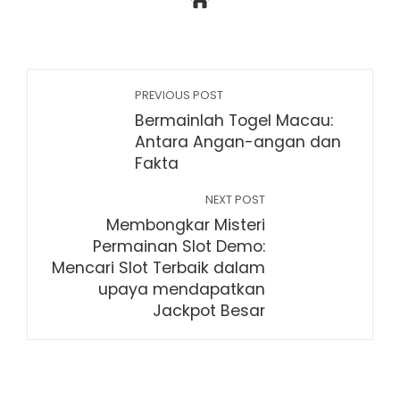
PREVIOUS POST
Bermainlah Togel Macau:
Antara Angan-angan dan
Fakta
NEXT POST
Membongkar Misteri
Permainan Slot Demo:
Mencari Slot Terbaik dalam
upaya mendapatkan
Jackpot Besar