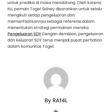
untuk prediksi di masa mendatang. Oleh karena
itu, pemain Togel Sidney disarankan untuk selalu
mengikuti setiap pengeluaran dan
memanfaatkannya sebagai referensi dalam
menentukan strategi permainan mereka.
Pengeluaran SDY
Dengan demikian, pengeluaran
dan keluaran SDY terus menjadi pusat perhatian
dalam komunitas Togel.
By RAf4L