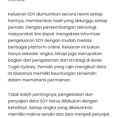
Keluaran SDY diumumkan secara resmi setiap
harinya, memberikan hasil yang didunggu setiap
pemain. Dengan perkembangan teknologi,
masyarakat kini dapat mengakses informasi
pengeluaran SDY dengan mudah melalui
berbagai platform online. Keluaran ini bukan
hanya sekedar angka, tetapi juga merupakan
bagian dari pengalaman dan strategi di dunia
Togel Sydney. Pemain yang rajin mengikuti data
ini biasanya memiliki keuntungan tersendiri
dalam memahami permainan.
Tidak kalah pentingnya, pengelolaan dan
penyajian data SDY harus dilakukan dengan
ketelitian. Setiap angka yang dikeluarkan
memiliki makna sendiri dan bisa menjadi petunjuk