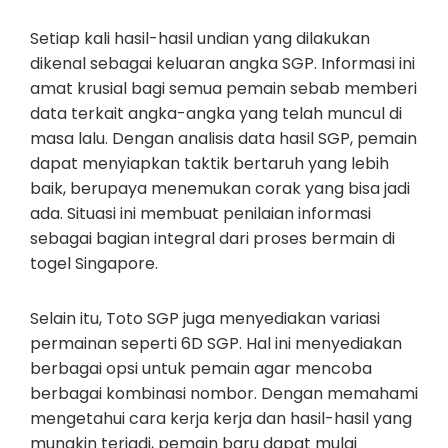
Setiap kali hasil-hasil undian yang dilakukan
dikenal sebagai keluaran angka SGP. Informasi ini
amat krusial bagi semua pemain sebab memberi
data terkait angka-angka yang telah muncul di
masa lalu. Dengan analisis data hasil SGP, pemain
dapat menyiapkan taktik bertaruh yang lebih
baik, berupaya menemukan corak yang bisa jadi
ada. Situasi ini membuat penilaian informasi
sebagai bagian integral dari proses bermain di
togel Singapore.
Selain itu, Toto SGP juga menyediakan variasi
permainan seperti 6D SGP. Hal ini menyediakan
berbagai opsi untuk pemain agar mencoba
berbagai kombinasi nombor. Dengan memahami
mengetahui cara kerja kerja dan hasil-hasil yang
mungkin terjadi, pemain baru dapat mulai