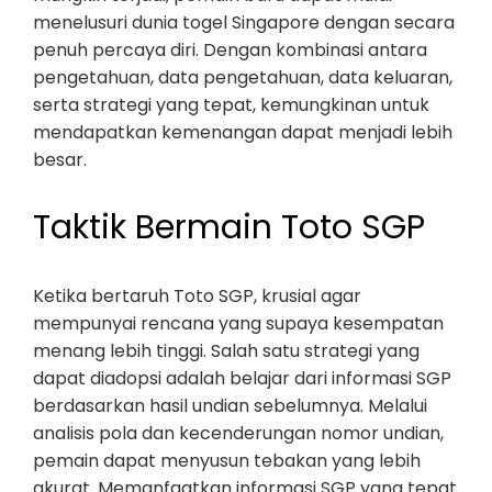
menelusuri dunia togel Singapore dengan secara
penuh percaya diri. Dengan kombinasi antara
pengetahuan, data pengetahuan, data keluaran,
serta strategi yang tepat, kemungkinan untuk
mendapatkan kemenangan dapat menjadi lebih
besar.
Taktik Bermain Toto SGP
Ketika bertaruh Toto SGP, krusial agar
mempunyai rencana yang supaya kesempatan
menang lebih tinggi. Salah satu strategi yang
dapat diadopsi adalah belajar dari informasi SGP
berdasarkan hasil undian sebelumnya. Melalui
analisis pola dan kecenderungan nomor undian,
pemain dapat menyusun tebakan yang lebih
akurat. Memanfaatkan informasi SGP yang tepat