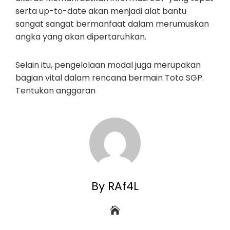
serta up-to-date akan menjadi alat bantu
sangat sangat bermanfaat dalam merumuskan
angka yang akan dipertaruhkan.
Selain itu, pengelolaan modal juga merupakan
bagian vital dalam rencana bermain Toto SGP.
Tentukan anggaran
By RAf4L