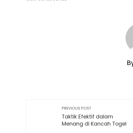
B
PREVIOUS POST
Taktik Efektif dalam
Menang di Kancah Togel