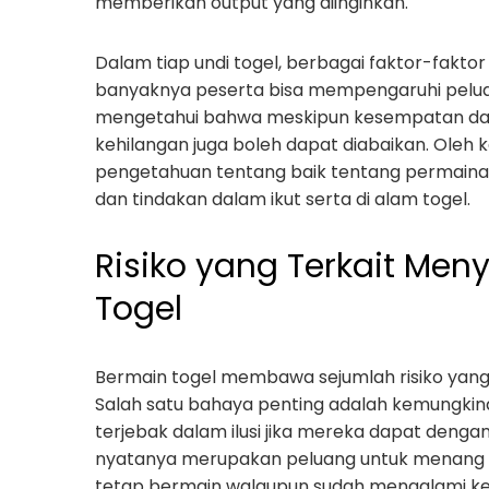
memberikan output yang diinginkan.
Dalam tiap undi togel, berbagai faktor-faktor
banyaknya peserta bisa mempengaruhi pelua
mengetahui bahwa meskipun kesempatan da
kehilangan juga boleh dapat diabaikan. Oleh k
pengetahuan tentang baik tentang permainan
dan tindakan dalam ikut serta di alam togel.
Risiko yang Terkait Me
Togel
Bermain togel membawa sejumlah risiko yang
Salah satu bahaya penting adalah kemungkinan
terjebak dalam ilusi jika mereka dapat deng
nyatanya merupakan peluang untuk menang san
tetap bermain walaupun sudah mengalami ke