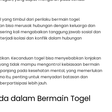
ial yang timbul dari perilaku bermain togel.
dian bisa merusak hubungan dengan keluarga dan
 sering kali mengabaikan tanggung jawab sosial dan
rjadi isolasi dan konflik dalam hubungan
tikan. Kecanduan togel bisa menyebabkan lonjakan
l yang tidak mampu mengontrol kebiasaan bermain
a panjang pada kesehatan mental, yang memerlukan
na itu, penting untuk menyadari batasan dan
erpartisipasi lebih jauh.
uda dalam Bermain Togel