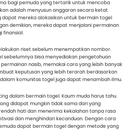
tama bagi pemuda yang tertarik untuk mencoba
nakan adalah menyusun anggaran secara ketat.
dapat mereka alokasikan untuk bermain togel
gan demikian, mereka dapat menjalani permainan
finansial.
melakukan riset sebelum menempatkan nombor.
ogel sebelumnya bisa menyediakan pengetahuan
permainan nasib, memakai cara yang lebih banyak
uat keputusan yang lebih terarah berdasarkan
ut dalam komunitas togel juga dapat menambah ilmu.
enting dalam bermain togel. Kaum muda harus tahu
yang didapat mungkin tidak sama dari yang
n rendah hati dan menerima kekalahan tanpa rasa
vasi dan menghindari kecanduan. Dengan cara
 pemuda dapat bermain togel dengan metode yang