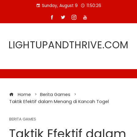
Skip
Sunday, August 9
11:50:27
to
content
LIGHTUPANDTHRIVE.COM
Home
Berita Games
Taktik Efektif dalam Menang di Kancah Togel
BERITA GAMES
Taktik Efektif dalam