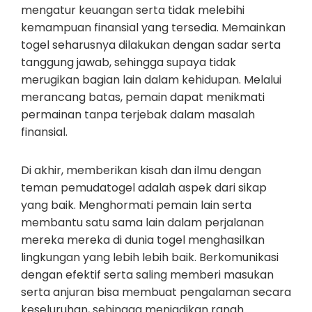
mengatur keuangan serta tidak melebihi
kemampuan finansial yang tersedia. Memainkan
togel seharusnya dilakukan dengan sadar serta
tanggung jawab, sehingga supaya tidak
merugikan bagian lain dalam kehidupan. Melalui
merancang batas, pemain dapat menikmati
permainan tanpa terjebak dalam masalah
finansial.
Di akhir, memberikan kisah dan ilmu dengan
teman pemudatogel adalah aspek dari sikap
yang baik. Menghormati pemain lain serta
membantu satu sama lain dalam perjalanan
mereka mereka di dunia togel menghasilkan
lingkungan yang lebih lebih baik. Berkomunikasi
dengan efektif serta saling memberi masukan
serta anjuran bisa membuat pengalaman secara
keseluruhan, sehingga menjadikan ranah