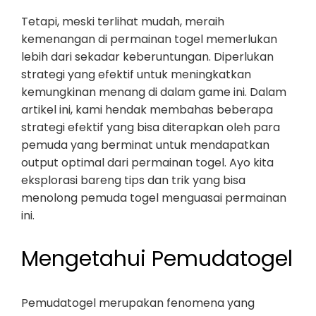
Tetapi, meski terlihat mudah, meraih
kemenangan di permainan togel memerlukan
lebih dari sekadar keberuntungan. Diperlukan
strategi yang efektif untuk meningkatkan
kemungkinan menang di dalam game ini. Dalam
artikel ini, kami hendak membahas beberapa
strategi efektif yang bisa diterapkan oleh para
pemuda yang berminat untuk mendapatkan
output optimal dari permainan togel. Ayo kita
eksplorasi bareng tips dan trik yang bisa
menolong pemuda togel menguasai permainan
ini.
Mengetahui Pemudatogel
Pemudatogel merupakan fenomena yang