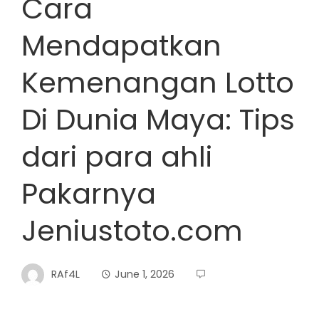
Cara
Mendapatkan
Kemenangan Lotto
Di Dunia Maya: Tips
dari para ahli
Pakarnya
Jeniustoto.com
RAf4L
June 1, 2026