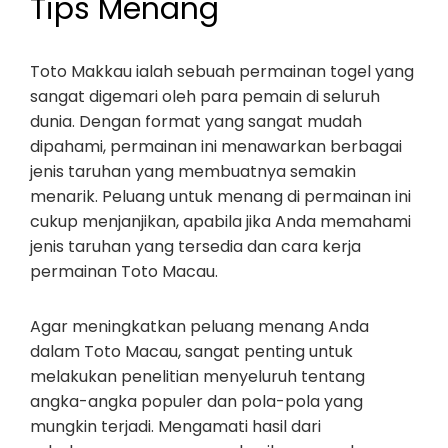
Tips Menang
Toto Makkau ialah sebuah permainan togel yang
sangat digemari oleh para pemain di seluruh
dunia. Dengan format yang sangat mudah
dipahami, permainan ini menawarkan berbagai
jenis taruhan yang membuatnya semakin
menarik. Peluang untuk menang di permainan ini
cukup menjanjikan, apabila jika Anda memahami
jenis taruhan yang tersedia dan cara kerja
permainan Toto Macau.
Agar meningkatkan peluang menang Anda
dalam Toto Macau, sangat penting untuk
melakukan penelitian menyeluruh tentang
angka-angka populer dan pola-pola yang
mungkin terjadi. Mengamati hasil dari